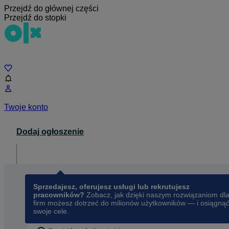
Przejdź do głównej części
Przejdź do stopki
Czat
Twoje konto
Dodaj ogłoszenie
Dla biznesu
opens in a new tab
Sprzedajesz, oferujesz usługi lub rekrutujesz
pracowników?
Zobacz, jak dzięki naszym rozwiązaniom dl
firm możesz dotrzeć do milionów użytkowników — i osiągną
swoje cele.