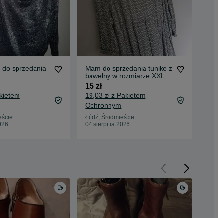
do sprzedania
Mam do sprzedania tunike z
Mam
bawełny w rozmiarze XXL
sza
15 zł
10 
akietem
19,03 zł z Pakietem
13,
Ochronnym
Oc
eście
Łódź, Śródmieście
Łód
026
04 sierpnia 2026
03 