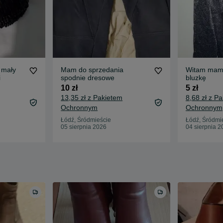
 mały
Mam do sprzedania
Witam mam 
i
spodnie dresowe
bluzkę
10 zł
5 zł
13,35 zł z Pakietem
8,68 zł z P
Ochronnym
Ochronnym
Łódź, Śródmieście
Łódź, Śródmi
05 sierpnia 2026
04 sierpnia 2