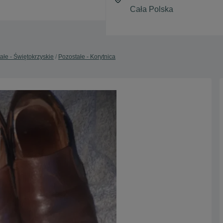
ałe - Świętokrzyskie
Pozostałe - Korytnica