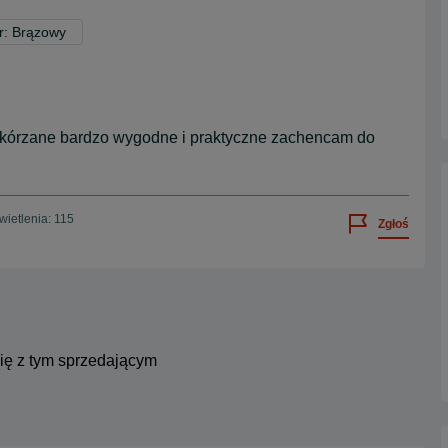
r: Brązowy
skórzane bardzo wygodne i praktyczne zachencam do
ietlenia: 115
Zgłoś
się z tym sprzedającym