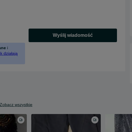
Wyślij wiadomość
ane
i
k działają
Zobacz wszystkie