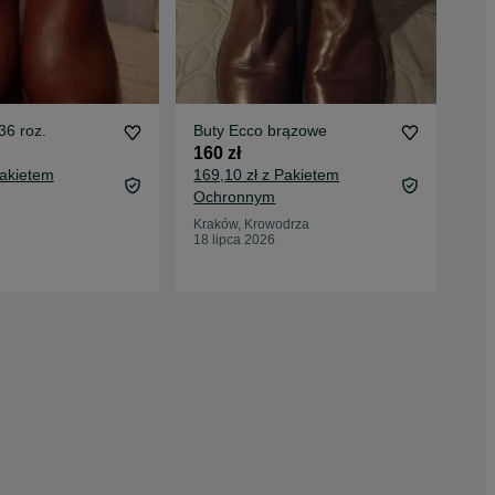
36 roz.
Buty Ecco brązowe
Bot
37
160 zł
160
Pakietem
169,10 zł z Pakietem
169
Ochronnym
Oc
Kraków, Krowodrza
18 lipca 2026
War
23 