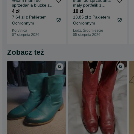
Witam mam do
Mam do sprzedania
sprzedania bluzkę z
mały portfelik z
krutkim rękawem
koralikami
4 zł
10 zł
7,64 zł z Pakietem
13,85 zł z Pakietem
Ochronnym
Ochronnym
Korytnica
Łódź, Śródmieście
07 sierpnia 2026
05 sierpnia 2026
Zobacz też