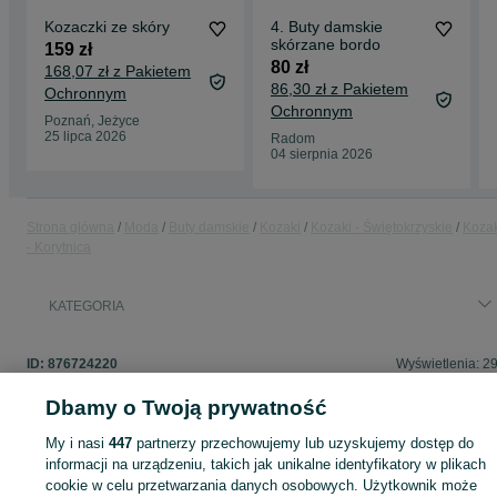
Kozaczki ze skóry
4. Buty damskie
skórzane bordo
159 zł
80 zł
168,07 zł z Pakietem
86,30 zł z Pakietem
Ochronnym
Ochronnym
Poznań, Jeżyce
25 lipca 2026
Radom
04 sierpnia 2026
Strona główna
Moda
Buty damskie
Kozaki
Kozaki - Świętokrzyskie
Kozak
- Korytnica
KATEGORIA
ID:
876724220
Wyświetlenia: 2
Dbamy o Twoją prywatność
My i nasi
447
partnerzy przechowujemy lub uzyskujemy dostęp do
Zaloguj się lub załóż konto na OLX, aby skontaktować się z t
informacji na urządzeniu, takich jak unikalne identyfikatory w plikach
sprzedającym
cookie w celu przetwarzania danych osobowych. Użytkownik może