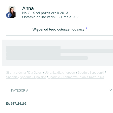
Anna
Na OLX od
październik 2013
Ostatnio online w dniu 21 maja 2026
Więcej od tego ogłoszeniodawcy
Strona główna
Dla Dzieci
Ubranka dla chłopców
Spodnie i spodenki
Spodnie
Spodnie - Opolskie
Spodnie - Konradów-Kolonia Kaszubska
KATEGORIA
ID:
987116192