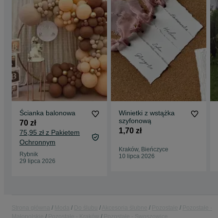
Ścianka balonowa
Winietki z wstążka
szyfonową
70 zł
1,70 zł
75,95 zł z Pakietem
Ochronnym
Kraków, Bieńczyce
Rybnik
10 lipca 2026
29 lipca 2026
Strona główna
Moda
Do ślubu
Akcesoria ślubne
Pozostałe
Pozostałe -
Małopolskie
Pozostałe - Kraków
Pozostałe - Swoszowice