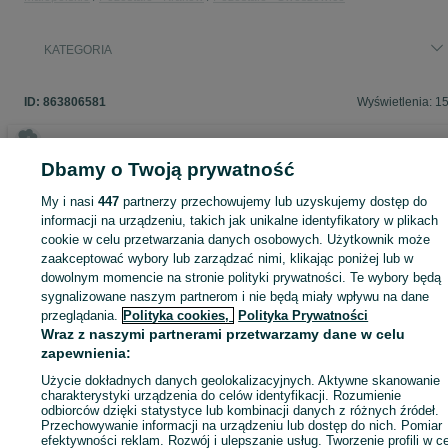
KATEGORIA
ID:
863806581
Wyświetlenia: 1
Dbamy o Twoją prywatność
Zaloguj się lub załóż konto na OLX, aby skontaktować się z t
My i nasi
447
partnerzy przechowujemy lub uzyskujemy dostęp do
sprzedającym
informacji na urządzeniu, takich jak unikalne identyfikatory w plikach
cookie w celu przetwarzania danych osobowych. Użytkownik może
zaakceptować wybory lub zarządzać nimi, klikając poniżej lub w
Zaloguj się / Załóż konto
dowolnym momencie na stronie polityki prywatności. Te wybory będą
sygnalizowane naszym partnerom i nie będą miały wpływu na dane
przeglądania.
Polityka cookies,
Polityka Prywatności
Zadzwoń / SMS
Wyślij wiadomość
Wraz z naszymi partnerami przetwarzamy dane w celu
zapewnienia:
Użycie dokładnych danych geolokalizacyjnych. Aktywne skanowanie
charakterystyki urządzenia do celów identyfikacji. Rozumienie
odbiorców dzięki statystyce lub kombinacji danych z różnych źródeł.
Przechowywanie informacji na urządzeniu lub dostęp do nich. Pomiar
efektywności reklam. Rozwój i ulepszanie usług. Tworzenie profili w c