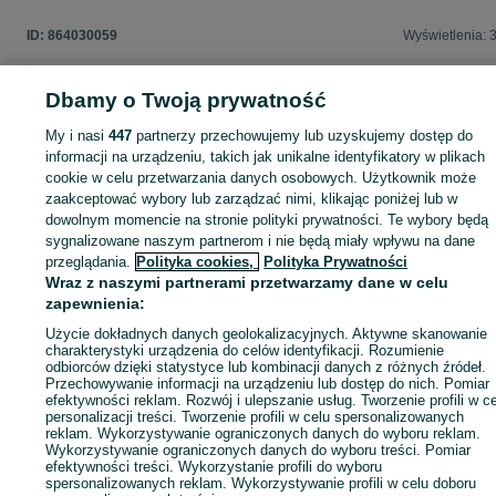
ID:
864030059
Wyświetlenia: 
Dbamy o Twoją prywatność
Zaloguj się lub załóż konto na OLX, aby skontaktować się z t
My i nasi
447
partnerzy przechowujemy lub uzyskujemy dostęp do
sprzedającym
informacji na urządzeniu, takich jak unikalne identyfikatory w plikach
cookie w celu przetwarzania danych osobowych. Użytkownik może
zaakceptować wybory lub zarządzać nimi, klikając poniżej lub w
dowolnym momencie na stronie polityki prywatności. Te wybory będą
Zaloguj się / Załóż konto
sygnalizowane naszym partnerom i nie będą miały wpływu na dane
przeglądania.
Polityka cookies,
Polityka Prywatności
Wraz z naszymi partnerami przetwarzamy dane w celu
Zadzwoń / SMS
Wyślij wiadomość
zapewnienia:
Użycie dokładnych danych geolokalizacyjnych. Aktywne skanowanie
charakterystyki urządzenia do celów identyfikacji. Rozumienie
odbiorców dzięki statystyce lub kombinacji danych z różnych źródeł.
Przechowywanie informacji na urządzeniu lub dostęp do nich. Pomiar
efektywności reklam. Rozwój i ulepszanie usług. Tworzenie profili w c
personalizacji treści. Tworzenie profili w celu spersonalizowanych
reklam. Wykorzystywanie ograniczonych danych do wyboru reklam.
Wykorzystywanie ograniczonych danych do wyboru treści. Pomiar
efektywności treści. Wykorzystanie profili do wyboru
spersonalizowanych reklam. Wykorzystywanie profili w celu doboru