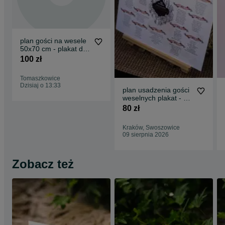
plan gości na wesele
50x70 cm - plakat do
ramy
100 zł
Tomaszkowice
Dzisiaj o 13:33
plan usadzenia gości
weselnych plakat - w
stylu Harrego Pottera
80 zł
Kraków, Swoszowice
09 sierpnia 2026
Zobacz też