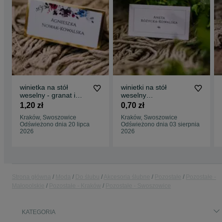
winietka na stół
winietki na stół
weselny - granat i
weselny
bordo ze złotą ramką
minimalistyczne GABI
1,20 zł
0,70 zł
Kraków, Swoszowice
Kraków, Swoszowice
Odświeżono dnia 20 lipca
Odświeżono dnia 03 sierpnia
2026
2026
Strona główna
Moda
Do ślubu
Akcesoria ślubne
Pozostałe
Pozostałe -
Małopolskie
Pozostałe - Kraków
Pozostałe - Swoszowice
KATEGORIA