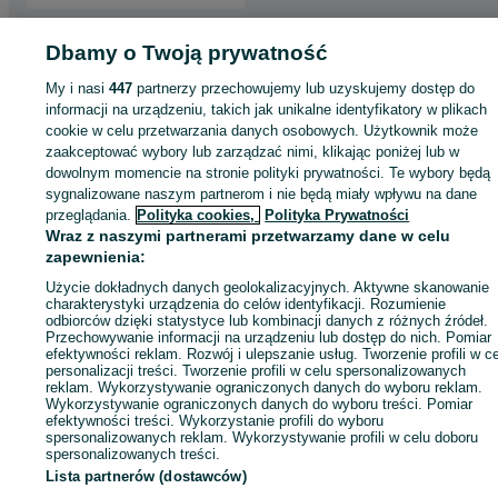
Strona główna
Sport i Hobby
Gry planszowe
Gry planszowe - Śląskie
Gry
Dbamy o Twoją prywatność
planszowe - Dąbrowa Górnicza
My i nasi
447
partnerzy przechowujemy lub uzyskujemy dostęp do
informacji na urządzeniu, takich jak unikalne identyfikatory w plikach
KATEGORIA
cookie w celu przetwarzania danych osobowych. Użytkownik może
zaakceptować wybory lub zarządzać nimi, klikając poniżej lub w
dowolnym momencie na stronie polityki prywatności. Te wybory będą
ID:
1077722739
Wyświetlenia: 
sygnalizowane naszym partnerom i nie będą miały wpływu na dane
przeglądania.
Polityka cookies,
Polityka Prywatności
Wraz z naszymi partnerami przetwarzamy dane w celu
Kup
zapewnienia:
Użycie dokładnych danych geolokalizacyjnych. Aktywne skanowanie
charakterystyki urządzenia do celów identyfikacji. Rozumienie
odbiorców dzięki statystyce lub kombinacji danych z różnych źródeł.
Przechowywanie informacji na urządzeniu lub dostęp do nich. Pomiar
efektywności reklam. Rozwój i ulepszanie usług. Tworzenie profili w c
personalizacji treści. Tworzenie profili w celu spersonalizowanych
reklam. Wykorzystywanie ograniczonych danych do wyboru reklam.
Wykorzystywanie ograniczonych danych do wyboru treści. Pomiar
efektywności treści. Wykorzystanie profili do wyboru
spersonalizowanych reklam. Wykorzystywanie profili w celu doboru
spersonalizowanych treści.
Lista partnerów (dostawców)