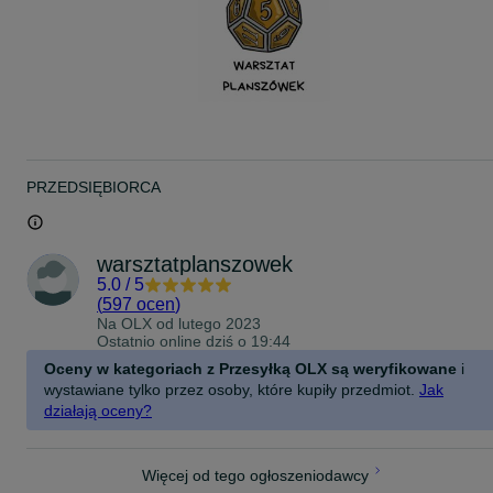
PRZEDSIĘBIORCA
warsztatplanszowek
5.0
/
5
(
597 ocen
)
Na OLX od
lutego 2023
Ostatnio online dziś o 19:44
Oceny w kategoriach z Przesyłką OLX są weryfikowane
i
wystawiane tylko przez osoby, które kupiły przedmiot.
Jak
działają oceny?
Więcej od tego ogłoszeniodawcy