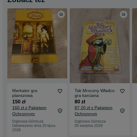
Merkator gra
Tak Mroczny Władco
planszowa
gra karciana
150 zł
80 zł
160 zł z Pakietem
87,20 zł z Pakietem
Ochronnym
Ochronnym
Dąbrowa Górnicza
Dąbrowa Górnicza
Odświeżono dnia 20 lipca
05 sierpnia 2026
2026