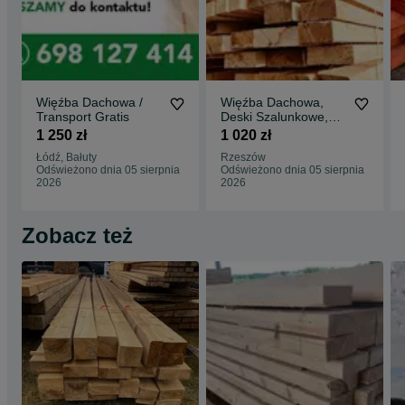
Więźba Dachowa /
Więźba Dachowa,
Transport Gratis
Deski Szalunkowe,
Transport FREE/ HDS
1 250 zł
1 020 zł
/ Najlepsza CENA
Łódź, Bałuty
Rzeszów
Odświeżono dnia 05 sierpnia
Odświeżono dnia 05 sierpnia
2026
2026
Zobacz też