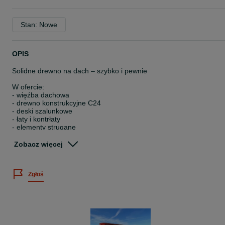
Stan: Nowe
OPIS
Solidne drewno na dach – szybko i pewnie
W ofercie:
- więźba dachowa
- drewno konstrukcyjne C24
- deski szalunkowe
- łaty i kontrłaty
- elementy strugane
Możliwość strugania, suszenia i impregnacji ciśnieniowej.
Zobacz więcej
Szybkie Wyceny
Transport HDS na terenie całej Polski.
Certyfikaty FSC i C24.
Zgłoś
Gwarancja jakości.
Szybka realizacja i wygodne formy płatności – gotówka lub przelew
Specjalne warunki dla dekarzy.
Zadzwoń – pomożemy i doradzimy.
6xx9xx8-1x27x41x4