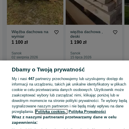
Więźba dachowa na
więźba dachowa ,
wymiar
deski
1 100 zł
1 190 zł
Sanok
Sanok
02 sierpnia 2026
15 lipca 2026
Dbamy o Twoją prywatność
Strona główna
Budowa i Remont
Dachy
Więźby i podbitki
Więźby i podbit
My i nasi
447
partnerzy przechowujemy lub uzyskujemy dostęp do
- Podkarpackie
Więźby i podbitki - Solina
informacji na urządzeniu, takich jak unikalne identyfikatory w plikach
cookie w celu przetwarzania danych osobowych. Użytkownik może
zaakceptować wybory lub zarządzać nimi, klikając poniżej lub w
KATEGORIA
dowolnym momencie na stronie polityki prywatności. Te wybory będą
sygnalizowane naszym partnerom i nie będą miały wpływu na dane
przeglądania.
Polityka cookies,
Polityka Prywatności
ID:
698967542
Wyświetlenia: 42
Wraz z naszymi partnerami przetwarzamy dane w celu
zapewnienia:
Zadzwoń / SMS
Wyślij wiadomość