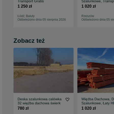
Transport Gratis
Szalunkowe, Transp
FREE/ HDS / Najlep
1 250 zł
1 020 zł
CENA
Łódź, Bałuty
Rzeszów
Odświeżono dnia 05 sierpnia 2026
Odświeżono dnia 05 si
Zobacz też
Deska szalunkowa calówka
Więźba Dachowa, D
32 więźba dachowa świerk
Szalunkowe, Łaty H
Najlepsza CENA
780 zł
1 020 zł