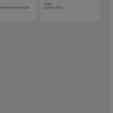
Nisko
Now
nia 05 sierpnia 2026
13 lipca 2026
13 