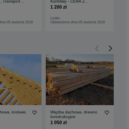
, Transport
Kontrłaty - CENA Z
Sza
/ Najlepsza
TRANSPORTEM HDS
Na
1 200 zł
1 0
Lesko
Ośw
nia 05 sierpnia 2026
Odświeżono dnia 05 sierpnia 2026
Odś
howa, krokwie,
Więźba dachowa, drewno
Wię
konstrukcyjne
sz
1 050 zł
1 0