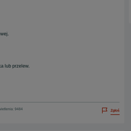
owej.
a lub przelew.
ietlenia: 9484
Zgłoś