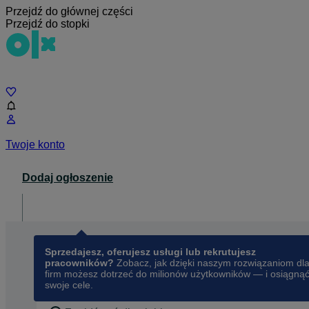
Przejdź do głównej części
Przejdź do stopki
Czat
Twoje konto
Dodaj ogłoszenie
Dla biznesu
opens in a new tab
Sprzedajesz, oferujesz usługi lub rekrutujesz
pracowników?
Zobacz, jak dzięki naszym rozwiązaniom dl
firm możesz dotrzeć do milionów użytkowników — i osiągną
swoje cele.