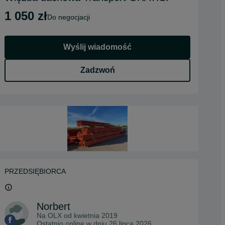
1 050 zł
do negocjacji
Wyślij wiadomość
Zadzwoń
PRZEDSIĘBIORCA
Norbert
Na OLX od
kwietnia 2019
Ostatnio online w dniu 26 lipca 2026