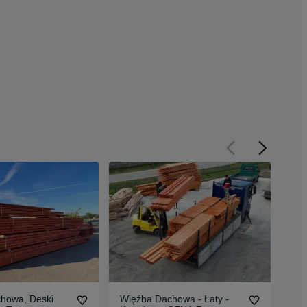
howa, Deski
Więźba Dachowa - Łaty -
Wię