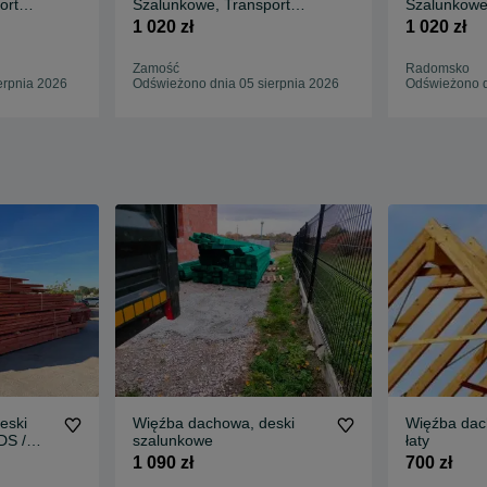
ort
Szalunkowe, Transport
Szalunkowe
sza
FREE/ HDS / Najlepsza
FREE/ HDS 
1 020 zł
1 020 zł
CENA
CENA
Zamość
Radomsko
erpnia 2026
Odświeżono dnia 05 sierpnia 2026
Odświeżono d
eski
Więźba dachowa, deski
Więźba dac
DS /
szalunkowe
łaty
1 090 zł
700 zł