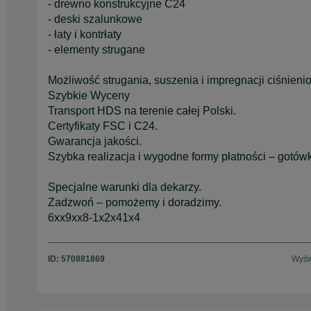
- drewno konstrukcyjne C24
- deski szalunkowe
- łaty i kontrłaty
- elementy strugane
Możliwość strugania, suszenia i impregnacji ciśnieni
Szybkie Wyceny
Transport HDS na terenie całej Polski.
Certyfikaty FSC i C24.
Gwarancja jakości.
Szybka realizacja i wygodne formy płatności – gotówk
Specjalne warunki dla dekarzy.
Zadzwoń – pomożemy i doradzimy.
6xx9xx8-1x2x41x4
ID:
570881869
Wyśw