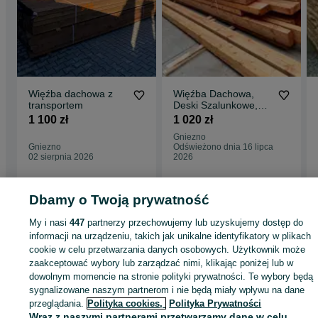
Więźba dachowa z
Więźba Dachowa,
transportem
Deski Szalunkowe,
Transport FREE/ HDS
1 100 zł
1 020 zł
/ Najlepsza CENA
Gniezno
Gniezno
Odświeżono dnia 16 lipca
02 sierpnia 2026
2026
Dbamy o Twoją prywatność
Strona główna
Budowa i Remont
Dachy
Więźby i podbitki
Więźby i podbit
My i nasi
447
partnerzy przechowujemy lub uzyskujemy dostęp do
- Wielkopolskie
Więźby i podbitki - Gniezno
informacji na urządzeniu, takich jak unikalne identyfikatory w plikach
cookie w celu przetwarzania danych osobowych. Użytkownik może
zaakceptować wybory lub zarządzać nimi, klikając poniżej lub w
KATEGORIA
dowolnym momencie na stronie polityki prywatności. Te wybory będą
sygnalizowane naszym partnerom i nie będą miały wpływu na dane
ID:
949503794
Wyświetlenia: 3
przeglądania.
Polityka cookies,
Polityka Prywatności
Wraz z naszymi partnerami przetwarzamy dane w celu