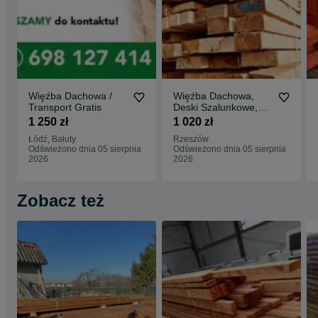
Więźba Dachowa /
Więźba Dachowa,
Transport Gratis
Deski Szalunkowe,
Transport FREE/ HDS
1 250 zł
1 020 zł
/ Najlepsza CENA
Łódź, Bałuty
Rzeszów
Odświeżono dnia 05 sierpnia
Odświeżono dnia 05 sierpnia
2026
2026
Zobacz też