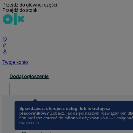
Przejdź do głównej części
Przejdź do stopki
Czat
Twoje konto
Dodaj ogłoszenie
Dla biznesu
opens in a new tab
Sprzedajesz, oferujesz usługi lub rekrutujesz
pracowników?
Zobacz, jak dzięki naszym rozwiązaniom dl
firm możesz dotrzeć do milionów użytkowników — i osiągną
swoje cele.