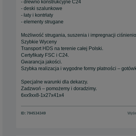
- drewno konstrukcyjne C24
- deski szalunkowe
- łaty i kontrłaty
- elementy strugane
Możliwość strugania, suszenia i impregnacji ciśnieni
Szybkie Wyceny
Transport HDS na terenie całej Polski.
Certyfikaty FSC i C24.
Gwarancja jakości.
Szybka realizacja i wygodne formy płatności – gotówk
Specjalne warunki dla dekarzy.
Zadzwoń – pomożemy i doradzimy.
6xx9xx8-1x27x41x4
ID:
794534349
Wyśw