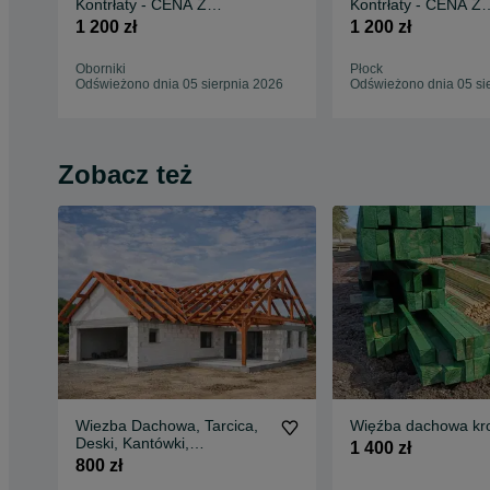
Kontrłaty - CENA Z
Kontrłaty - CENA Z
TRANSPORTEM HDS
TRANSPORTEM H
1 200 zł
1 200 zł
Oborniki
Płock
Odświeżono dnia 05 sierpnia 2026
Odświeżono dnia 05 si
Zobacz też
Wiezba Dachowa, Tarcica,
Więźba dachowa kr
Deski, Kantówki,
1 400 zł
Impregnacja, Transport
800 zł