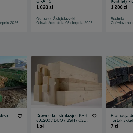
GRATIS
Kontrłaty -
DS
TRANSPOR
1 020 zł
1 200 zł
Ostrowiec Świętokrzyski
Bochnia
erpnia 2026
Odświeżono dnia 05 sierpnia 2026
Odświeżono d
okwie
Drewno konstrukcyjne KVH
Promocja do
60x200 / DUO / BSH / C24 /
Tartak skła
ŁATY
Drewno bud
1 zł
7 zł
KVH | Więź