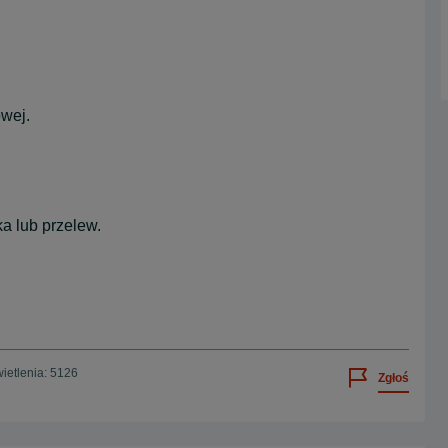
owej.
a lub przelew.
ietlenia: 5126
Zgłoś