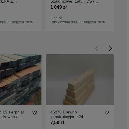
 CENA Z
Szalunkowe, Łaty HDS /
Kon
TEM HDS
Najlepsza CENA
TR
1 049 zł
1 2
Siedlce
Zie
nia 05 sierpnia 2026
Odświeżono dnia 05 sierpnia 2026
Odś
 15 sierpnia!
45x70 Drewno
wię
d drewna /
konstrukcyjne c24
2 z
owlane, C24,
7,50 zł
by dachowe