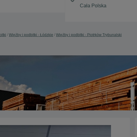
itki
Więźby i podbitki - Łódzkie
Więźby i podbitki - Piotrków Trybunalski