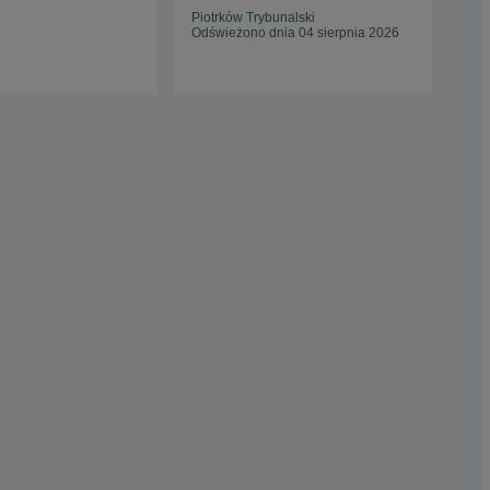
Piotrków Trybunalski
Beł
Odświeżono dnia 04 sierpnia 2026
Odś