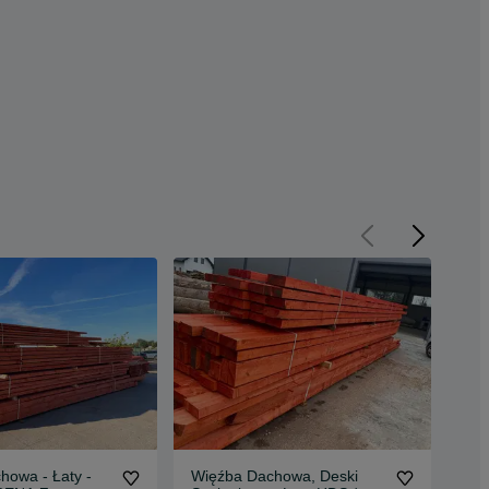
howa - Łaty -
Więźba Dachowa, Deski
Wię