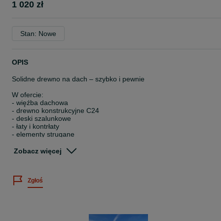
1 020 zł
Stan: Nowe
OPIS
Solidne drewno na dach – szybko i pewnie
W ofercie:
- więźba dachowa
- drewno konstrukcyjne C24
- deski szalunkowe
- łaty i kontrłaty
- elementy strugane
Możliwość strugania, suszenia i impregnacji ciśnieniowej.
Zobacz więcej
Szybkie Wyceny
Transport HDS na terenie całej Polski.
Certyfikaty FSC i C24.
Zgłoś
Gwarancja jakości.
Szybka realizacja i wygodne formy płatności – gotówka lub przelew
Specjalne warunki dla dekarzy.
Zadzwoń – pomożemy i doradzimy.