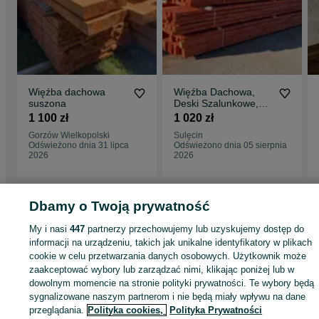
Więźba dachowa
Więźba Dachowa,
suszona
Deski Szalunkowe,
Łaty HDS
1 100 zł
1 020 zł
Gorzów Wielkopolski
Sulęcin
Odświeżono dnia 31 lipca
Odświeżono dnia 05 sierpnia
2026
2026
Dbamy o Twoją prywatność
Strona główna
Budowa i Remont
Dachy
Więźby i podbitki
Więźby i podbit
My i nasi
447
partnerzy przechowujemy lub uzyskujemy dostęp do
- Lubuskie
Więźby i podbitki - Gorzów Wielkopolski
informacji na urządzeniu, takich jak unikalne identyfikatory w plikach
cookie w celu przetwarzania danych osobowych. Użytkownik może
zaakceptować wybory lub zarządzać nimi, klikając poniżej lub w
KATEGORIA
dowolnym momencie na stronie polityki prywatności. Te wybory będą
sygnalizowane naszym partnerom i nie będą miały wpływu na dane
ID:
807795037
Wyświetlenia: 44
przeglądania.
Polityka cookies,
Polityka Prywatności