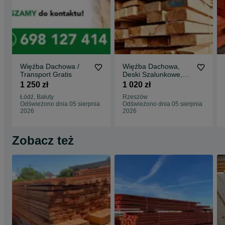
Więźba Dachowa /
Więźba Dachowa,
Transport Gratis
Deski Szalunkowe,
Transport FREE/ HDS
1 250 zł
1 020 zł
/ Najlepsza CENA
Łódź, Bałuty
Rzeszów
Odświeżono dnia 05 sierpnia
Odświeżono dnia 05 sierpnia
2026
2026
Zobacz też