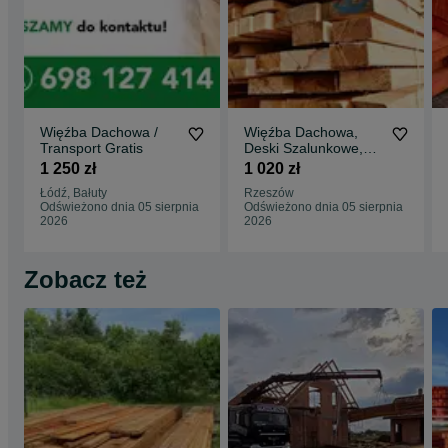
Więźba Dachowa /
Więźba Dachowa,
Transport Gratis
Deski Szalunkowe,
Transport FREE/ HDS
1 250 zł
1 020 zł
/ Najlepsza CENA
Łódź, Bałuty
Rzeszów
Odświeżono dnia 05 sierpnia
Odświeżono dnia 05 sierpnia
2026
2026
Zobacz też