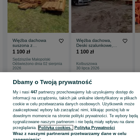
Więźba dachowa
Więźba dachowa,
suszona z
Deski szalunkowe,
transportem
Łaty, DOSTAWA HDS,
1 100 zł
1 100 zł
Sędziszów Małopolski
SZYBKA WYCENA
Sędziszów Małopolski
Odświeżono dnia 02 sierpnia
Kolbuszowa
2026
30 lipca 2026
Dbamy o Twoją prywatność
Strona główna
Budowa i Remont
Dachy
Więźby i podbitki
Więźby i podbit
My i nasi
447
partnerzy przechowujemy lub uzyskujemy dostęp do
- Podkarpackie
Więźby i podbitki - Kolbuszowa
informacji na urządzeniu, takich jak unikalne identyfikatory w plikach
cookie w celu przetwarzania danych osobowych. Użytkownik może
zaakceptować wybory lub zarządzać nimi, klikając poniżej lub w
KATEGORIA
dowolnym momencie na stronie polityki prywatności. Te wybory będą
sygnalizowane naszym partnerom i nie będą miały wpływu na dane
ID:
949448444
Wyświetlenia: 11
przeglądania.
Polityka cookies,
Polityka Prywatności
Wraz z naszymi partnerami przetwarzamy dane w celu
zapewnienia: