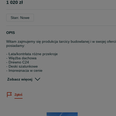
1 020 zł
Stan: Nowe
OPIS
Witam zajmujemy się produkcja tarcicy budowlanej i w swojej oferc
posiadamy:
- Łata/kontrłata różne przekroje
- Więźba dachowa
- Drewno C24
- Deski szalunkowe
- Impregnacja w cenie
Drewno z którego wykonujemy nasze produkty pochodzi z lasów
państwowych oraz jest certyfikowany przez FSC PEFC (Sosna,
Zobacz więcej
Jodła, Świerk,Modrzew)
DOSTAWA NA TERENIE CALEGO KRAJU
Ekspresowa wycena do 2h od kontaktu :)
Zgłoś
W naszej ofercie posiadamy również stal zbrojeniową
W razie jakichkolwiek pytań zachęcam do kontaktu :)
TRANSPORT HDS