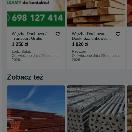
Więźba Dachowa /
Więźba Dachowa,
Transport Gratis
Deski Szalunkowe,
Transport FREE/ HDS
1 250 zł
1 020 zł
/ Najlepsza CENA
Łódź, Bałuty
Rzeszów
Odświeżono dnia 05 sierpnia
Odświeżono dnia 05 sierpnia
2026
2026
Zobacz też