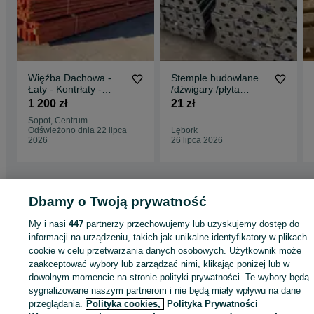
Więźba Dachowa -
Stemple budowlane
Łaty - Kontrłaty -
/dźwigary /płyta
CENA Z
szalunkowa/Glowice
1 200 zł
21 zł
TRANSPORTEM HDS
Sopot, Centrum
Odświeżono dnia 22 lipca
Lębork
2026
26 lipca 2026
Dbamy o Twoją prywatność
Strona główna
Budowa i Remont
Dachy
Więźby i podbitki
Więźby i podbit
My i nasi
447
partnerzy przechowujemy lub uzyskujemy dostęp do
- Pomorskie
Więźby i podbitki - Gdynia
Więźby i podbitki - Babie Doły
informacji na urządzeniu, takich jak unikalne identyfikatory w plikach
cookie w celu przetwarzania danych osobowych. Użytkownik może
zaakceptować wybory lub zarządzać nimi, klikając poniżej lub w
KATEGORIA
dowolnym momencie na stronie polityki prywatności. Te wybory będą
sygnalizowane naszym partnerom i nie będą miały wpływu na dane
ID:
949462976
Wyświetlenia: 11
przeglądania.
Polityka cookies,
Polityka Prywatności