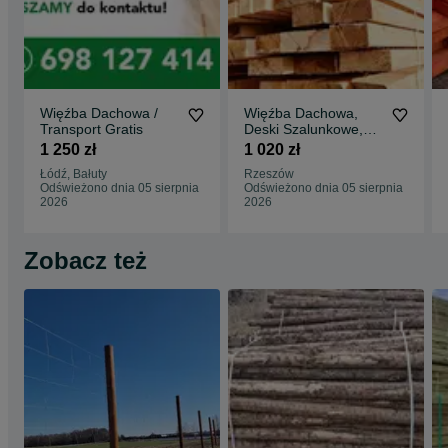
Więźba Dachowa /
Więźba Dachowa,
Transport Gratis
Deski Szalunkowe,
Transport FREE/ HDS
1 250 zł
1 020 zł
/ Najlepsza CENA
Łódź, Bałuty
Rzeszów
Odświeżono dnia 05 sierpnia
Odświeżono dnia 05 sierpnia
2026
2026
Zobacz też