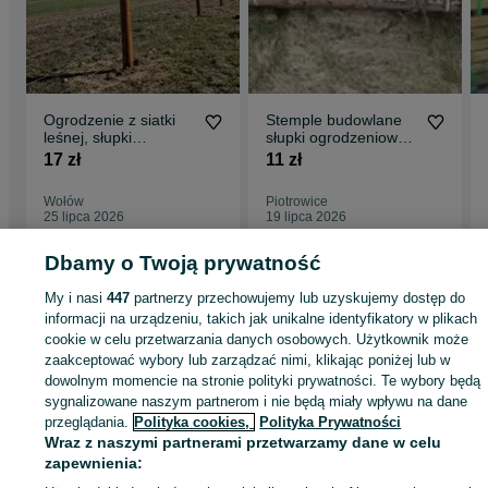
Ogrodzenie z siatki
Stemple budowlane
leśnej, słupki
słupki ogrodzeniowe
okorowane
sosna świerk
17 zł
11 zł
modrzew drewno opał
Wołów
Piotrowice
25 lipca 2026
19 lipca 2026
Dbamy o Twoją prywatność
Strona główna
Budowa i Remont
Dachy
Więźby i podbitki
Więźby i podbit
My i nasi
447
partnerzy przechowujemy lub uzyskujemy dostęp do
- Dolnośląskie
Więźby i podbitki - Środa Śląska
informacji na urządzeniu, takich jak unikalne identyfikatory w plikach
cookie w celu przetwarzania danych osobowych. Użytkownik może
zaakceptować wybory lub zarządzać nimi, klikając poniżej lub w
KATEGORIA
dowolnym momencie na stronie polityki prywatności. Te wybory będą
sygnalizowane naszym partnerom i nie będą miały wpływu na dane
przeglądania.
Polityka cookies,
Polityka Prywatności
ID:
949401766
Wyświetlenia: 7
Wraz z naszymi partnerami przetwarzamy dane w celu
zapewnienia:
Zadzwoń / SMS
Wyślij wiadomość