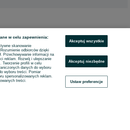
ane w celu zapewnienia:
Akceptuj wszystkie
ktywne skanowanie
. Rozumienie odbiorców dzięki
ł. Przechowywanie informacji na
ci reklam. Rozwój i ulepszanie
Akceptuj niezbędne
. Tworzenie profili w celu
raniczonych danych do wyboru
o wyboru treści. Pomiar
boru spersonalizowanych reklam.
zowanych treści.
Ustaw preferencje