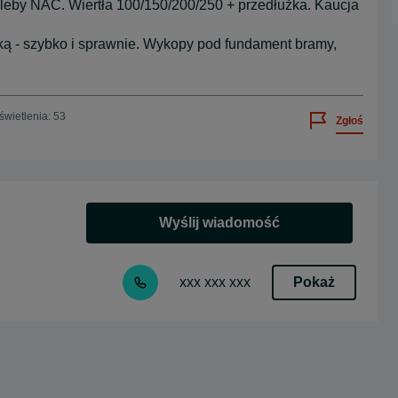
gleby NAC. Wiertła 100/150/200/250 + przedłużka. Kaucja
ką - szybko i sprawnie. Wykopy pod fundament bramy,
wietlenia: 53
Zgłoś
Wyślij wiadomość
Pokaż
xxx xxx xxx