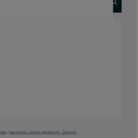
Szukaj
skie
Narzędzia i sprzęt ogrodniczy - Złotoryja