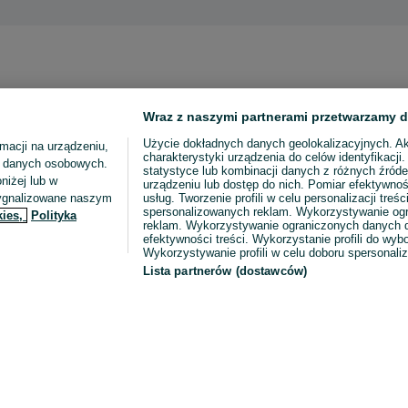
Wraz z naszymi partnerami przetwarzamy d
Użycie dokładnych danych geolokalizacyjnych. A
macji na urządzeniu,
charakterystyki urządzenia do celów identyfikacji
ia danych osobowych.
statystyce lub kombinacji danych z różnych źróde
niżej lub w
urządzeniu lub dostęp do nich. Pomiar efektywnoś
sygnalizowane naszym
usług. Tworzenie profili w celu personalizacji treści
spersonalizowanych reklam. Wykorzystywanie og
kies,
Polityka
reklam. Wykorzystywanie ograniczonych danych d
efektywności treści. Wykorzystanie profili do wy
Wykorzystywanie profili w celu doboru spersonali
Lista partnerów (dostawców)