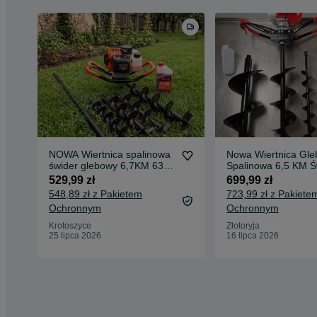
NOWA Wiertnica spalinowa
Nowa Wiertnica Gl
świder glebowy 6,7KM 63cc
Spalinowa 6,5 KM Ś
3 wiertła 100 150 200mm
100 200 300 mm
529,99 zł
699,99 zł
przedłużka 50cm olej 500ml
Przedłużka 50 cm Z
548,89 zł z Pakietem
723,99 zł z Pakiete
do Gleby 100 cm
Ochronnym
Ochronnym
Krotoszyce
Złotoryja
25 lipca 2026
16 lipca 2026