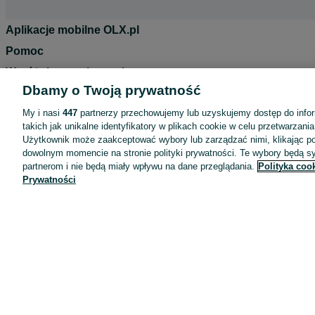
Aplikacje mobilne OLX.pl
Pomoc
Wyróżnione ogłoszenia
Dbamy o Twoją prywatność
Oferta dla firm
My i nasi
447
partnerzy przechowujemy lub uzyskujemy dostęp do infor
Blog
takich jak unikalne identyfikatory w plikach cookie w celu przetwarzan
Regulamin
Użytkownik może zaakceptować wybory lub zarządzać nimi, klikając po
dowolnym momencie na stronie polityki prywatności. Te wybory będą 
Polityka prywatności
partnerom i nie będą miały wpływu na dane przeglądania.
Polityka coo
Reklama
Prywatności
Informacja o realizowanej strategii podatkowej
Ustawienia plików cookie
Zasady bezpieczeństwa
Mapa kategorii
Mapa miejscowości
Mapa ministron