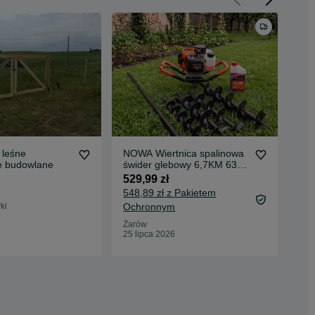
 leśne
NOWA Wiertnica spalinowa
Świ
e budowlane
świder glebowy 6,7KM 63cc
ogr
3 wiertła 100 150 200mm
kr
529,99 zł
12
przedłużka 50cm olej 500ml
548,89 zł z Pakietem
ki
Ochronnym
Leg
05 
Żarów
25 lipca 2026