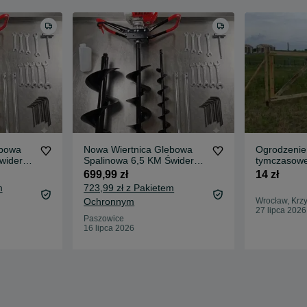
ebowa
Nowa Wiertnica Glebowa
Ogrodzenie
wider
Spalinowa 6,5 KM Świder
tymczasow
100 200 300 mm
699,99 zł
14 zł
estaw
Przedłużka 50 cm Zestaw
m
723,99 zł z Pakietem
do Gleby 100 cm
Ochronnym
Wrocław, Krzy
27 lipca 2026
Paszowice
16 lipca 2026