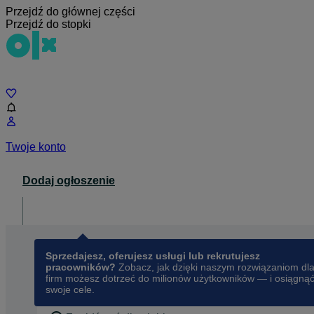
Przejdź do głównej części
Przejdź do stopki
Czat
Twoje konto
Dodaj ogłoszenie
Dla biznesu
opens in a new tab
Sprzedajesz, oferujesz usługi lub rekrutujesz
pracowników?
Zobacz, jak dzięki naszym rozwiązaniom dl
firm możesz dotrzeć do milionów użytkowników — i osiągną
swoje cele.