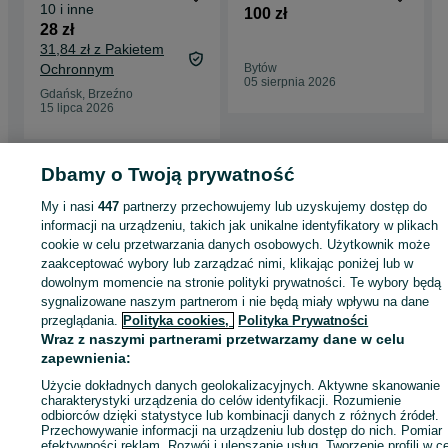
10 i inne
100 zł
28 zł
31,84 zł z Pakietem
Ochronnym
Bytów
05 sierpnia 2026
Gdańsk, Brzeźno
15 lipca 2026
Dbamy o Twoją prywatność
Strona główna
Dom i Ogród
Narzędzia
Elektronarzędzia
Młoty i
młotowiertarki
My i nasi
447
Młoty i młotowiertarki - Pomorskie
partnerzy przechowujemy lub uzyskujemy dostęp do
Młoty i młotowiertarki -
Kleszczewko
informacji na urządzeniu, takich jak unikalne identyfikatory w plikach
cookie w celu przetwarzania danych osobowych. Użytkownik może
zaakceptować wybory lub zarządzać nimi, klikając poniżej lub w
KATEGORIA
dowolnym momencie na stronie polityki prywatności. Te wybory będą
sygnalizowane naszym partnerom i nie będą miały wpływu na dane
przeglądania.
Polityka cookies,
Polityka Prywatności
ID:
1074741050
Wyświetlenia: 1
Wraz z naszymi partnerami przetwarzamy dane w celu
zapewnienia:
Kup
Użycie dokładnych danych geolokalizacyjnych. Aktywne skanowanie
charakterystyki urządzenia do celów identyfikacji. Rozumienie
odbiorców dzięki statystyce lub kombinacji danych z różnych źródeł.
Przechowywanie informacji na urządzeniu lub dostęp do nich. Pomiar
efektywności reklam. Rozwój i ulepszanie usług. Tworzenie profili w c