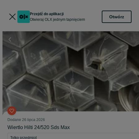
Przejdź do aplikacji
Otwórz
Otwieraj OLX jednym tapnięciem
Dodane
26 lipca 2026
Wiertlo Hilti 24/520 Sds Max
Tylko przedmiot