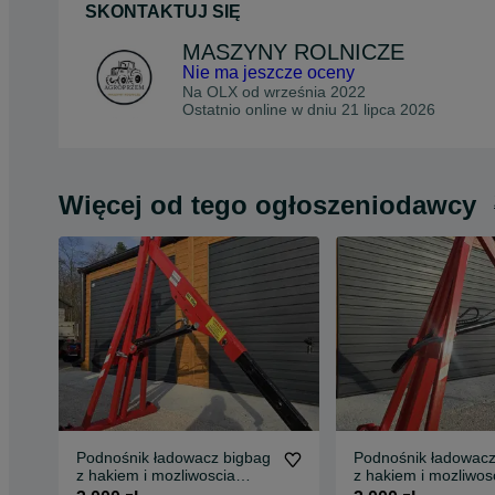
SKONTAKTUJ SIĘ
MASZYNY ROLNICZE
Nie ma jeszcze oceny
Na OLX od
września 2022
Ostatnio online w dniu 21 lipca 2026
Więcej od tego ogłoszeniodawcy
Podnośnik ładowacz bigbag
Podnośnik ładowacz
z hakiem i mozliwoscia
z hakiem i mozliwos
uchwytu do kłód
uchwytu do kłód