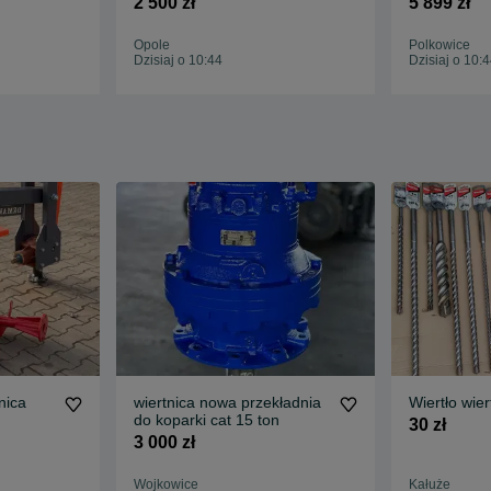
2 500 zł
5 899 zł
Opole
Polkowice
Dzisiaj o 10:44
Dzisiaj o 10:
nica
wiertnica nowa przekładnia
Wiertło wie
do koparki cat 15 ton
30 zł
3 000 zł
Wojkowice
Kałuże