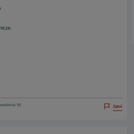
m
nicze.
wietlenia: 95
Zgłoś