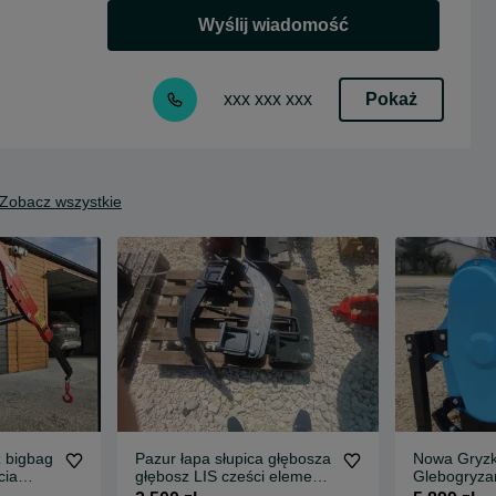
Wyślij wiadomość
Pokaż
xxx xxx xxx
Zobacz wszystkie
 bigbag
Pazur łapa słupica głębosza
Nowa Gryzk
cia
głębosz LIS cześci elementy
Glebogryza
wymienne
solidna