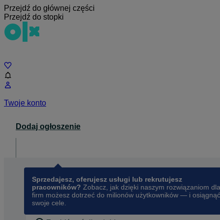
Przejdź do głównej części
Przejdź do stopki
Czat
Twoje konto
Dodaj ogłoszenie
Dla biznesu
opens in a new tab
Sprzedajesz, oferujesz usługi lub rekrutujesz
pracowników?
Zobacz, jak dzięki naszym rozwiązaniom dl
firm możesz dotrzeć do milionów użytkowników — i osiągną
swoje cele.