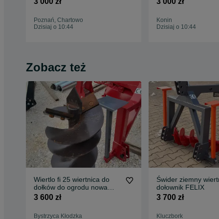
3 000 zł
3 000 zł
Poznań, Chartowo
Konin
Dzisiaj o 10:44
Dzisiaj o 10:44
Zobacz też
Wiertlo fi 25 wiertnica do
Świder ziemny wiert
dołków do ogrodu nowa
dołownik FELIX
solidna gwarancja
3 600 zł
3 700 zł
Bystrzyca Kłodzka
Kluczbork