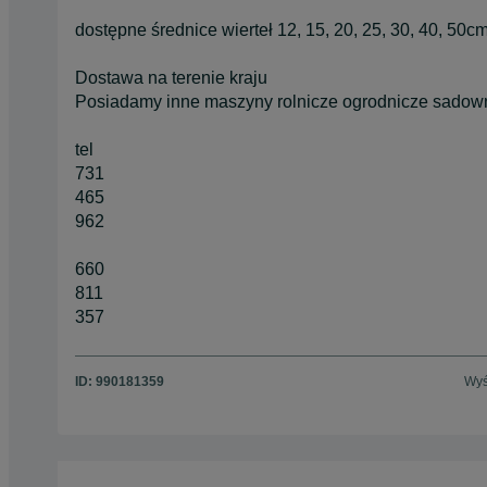
dostępne średnice wierteł 12, 15, 20, 25, 30, 40, 50c
Dostawa na terenie kraju
Posiadamy inne maszyny rolnicze ogrodnicze sadow
tel
731
465
962
660
811
357
ID:
990181359
Wyś