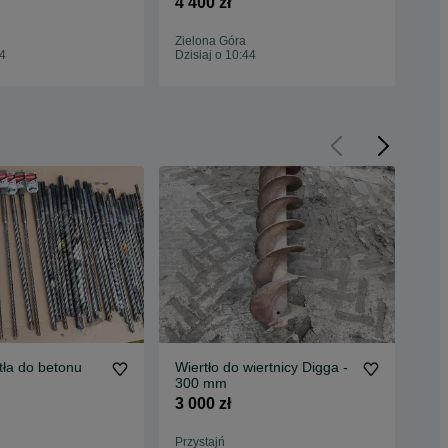
4 400 zł
1 7
Zielona Góra
Wał
44
Dzisiaj o 10:44
Dzis
rtła do betonu
Wiertło do wiertnicy Digga -
Pło
300 mm
bet
Sp
3 000 zł
43 
Przystajń
Kęp