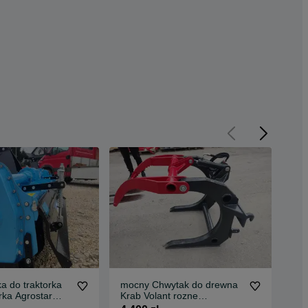
a do traktorka
mocny Chwytak do drewna
Now
rka Agrostar
Krab Volant rozne
ter
mocowania
pr