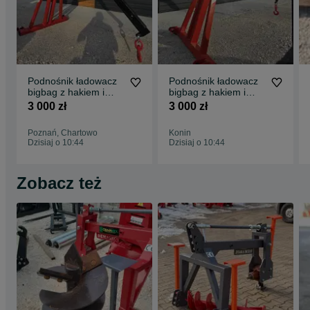
Podnośnik ładowacz
Podnośnik ładowacz
bigbag z hakiem i
bigbag z hakiem i
mozliwoscia uchwytu
mozliwoscia uchwytu
3 000 zł
3 000 zł
do kłód
do kłód
Poznań, Chartowo
Konin
Dzisiaj o 10:44
Dzisiaj o 10:44
Zobacz też