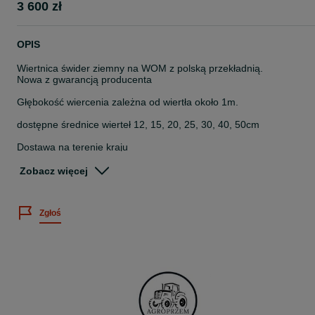
3 600 zł
OPIS
Wiertnica świder ziemny na WOM z polską przekładnią.
Nowa z gwarancją producenta
Głębokość wiercenia zależna od wiertła około 1m.
dostępne średnice wierteł 12, 15, 20, 25, 30, 40, 50cm
Dostawa na terenie kraju
Posiadamy inne maszyny rolnicze ogrodnicze sadownicze.
Zobacz więcej
tel
731
465
Zgłoś
962
660
811
357