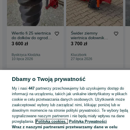
Wiertlo fi 25 wiertnica
Świder ziemny
do dołków do ogrodu
wiertnica dołownik
nowa solidna
FELIX
3 600 zł
3 700 zł
gwarancja
Bystrzyca Kłodzka
Kluczbork
10 lipca 2026
27 lipca 2026
Dbamy o Twoją prywatność
Strona główna
Rolnictwo
Części do maszyn rolniczych
Części do maszyn
My i nasi
447
partnerzy przechowujemy lub uzyskujemy dostęp do
rolniczych - Opolskie
Części do maszyn rolniczych - Kluczbork
informacji na urządzeniu, takich jak unikalne identyfikatory w plikach
cookie w celu przetwarzania danych osobowych. Użytkownik może
zaakceptować wybory lub zarządzać nimi, klikając poniżej lub w
KATEGORIA
dowolnym momencie na stronie polityki prywatności. Te wybory będą
sygnalizowane naszym partnerom i nie będą miały wpływu na dane
ID:
990181359
Wyświetlenia: 
przeglądania.
Polityka cookies,
Polityka Prywatności
Wraz z naszymi partnerami przetwarzamy dane w celu