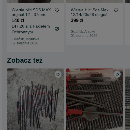
Wiertła hilti SDS MAX
Wiertła Hilti Sds Max
orginał 12 - 37mm
12/14/20//28 długość
calkowita 1300
140 zł
399 zł
147,20 zł z Pakietem
Ochronnym
Gdańsk, Aniołki
01 sierpnia 2026
Gdańsk, Młyniska
07 sierpnia 2026
Zobacz też