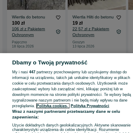
Wiertła do betonu
Wiertla Hilti do betonu
100 zł
19 zł
106 zł z Pakietem
22,57 zł z Pakietem
Ochronnym
Ochronnym
Pajęczno
Goszyn
18 lipca 2026
13 lipca 2026
Dbamy o Twoją prywatność
Strona główna
Dom i Ogród
Narzędzia
Elektronarzędzia
Pozostałe
My i nasi
447
partnerzy przechowujemy lub uzyskujemy dostęp do
Pozostałe - Pomorskie
Pozostałe - Gdańsk
Pozostałe - Brzeźno
informacji na urządzeniu, takich jak unikalne identyfikatory w plikach
cookie w celu przetwarzania danych osobowych. Użytkownik może
zaakceptować wybory lub zarządzać nimi, klikając poniżej lub w
KATEGORIA
dowolnym momencie na stronie polityki prywatności. Te wybory będą
sygnalizowane naszym partnerom i nie będą miały wpływu na dane
przeglądania.
Polityka cookies,
Polityka Prywatności
ID:
1061011727
Wyświetlenia: 13
Wraz z naszymi partnerami przetwarzamy dane w celu
zapewnienia:
Kup
Użycie dokładnych danych geolokalizacyjnych. Aktywne skanowanie
charakterystyki urządzenia do celów identyfikacji. Rozumienie