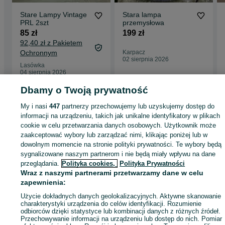
Stare Lampy Vintage
Stara lampa
PRL 2szt
przemysłowa
85 zł
199 zł
92,40 zł z Pakietem
Ochronnym
Karpacz
02 sierpnia 2026
Lasówka
04 sierpnia 2026
Dbamy o Twoją prywatność
Strona główna
Antyki i Kolekcje
Antyki
Stare oświetlenie
Lampki
Lampki 
My i nasi
447
partnerzy przechowujemy lub uzyskujemy dostęp do
Dolnośląskie
Lampki - Lasówka
informacji na urządzeniu, takich jak unikalne identyfikatory w plikach
cookie w celu przetwarzania danych osobowych. Użytkownik może
zaakceptować wybory lub zarządzać nimi, klikając poniżej lub w
KATEGORIA
dowolnym momencie na stronie polityki prywatności. Te wybory będą
sygnalizowane naszym partnerom i nie będą miały wpływu na dane
przeglądania.
Polityka cookies,
Polityka Prywatności
ID:
1076882008
Wyświetlenia: 
Wraz z naszymi partnerami przetwarzamy dane w celu
zapewnienia:
Wyślij wiadomość
Kup
Użycie dokładnych danych geolokalizacyjnych. Aktywne skanowanie
charakterystyki urządzenia do celów identyfikacji. Rozumienie
odbiorców dzięki statystyce lub kombinacji danych z różnych źródeł.
Przechowywanie informacji na urządzeniu lub dostęp do nich. Pomiar