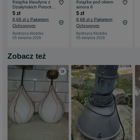
Książka klaudyna z
Książka pod okiem
Działyńskich Potocka
amora 6
6
5 zł
5 zł
8,68 zł z Pakietem
8,68 zł z Pakietem
Ochronnym
Ochronnym
Bystrzyca Kłodzka
Bystrzyca Kłodzka
05 sierpnia 2026
05 sierpnia 2026
Zobacz też