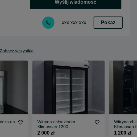
Wyślij wiadomość
Pokaż
xxx xxx xxx
Zobacz wszystkie
nicza na
Witryna chłodziarka
Witryna chl
Klimassan 1200 l
Klimassan fu
2 000 zł
1 200 zł