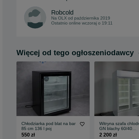
Robcold
Na OLX od
października 2019
Ostatnio online wczoraj o 19:11
Więcej od tego ogłoszeniodawcy
Chłodziarka pod blat na bar
Witryna szafa chlod
85 cm 136 l poj
GN blachy 60/40
chlodziarka 120 cm
550 zł
2 200 zł