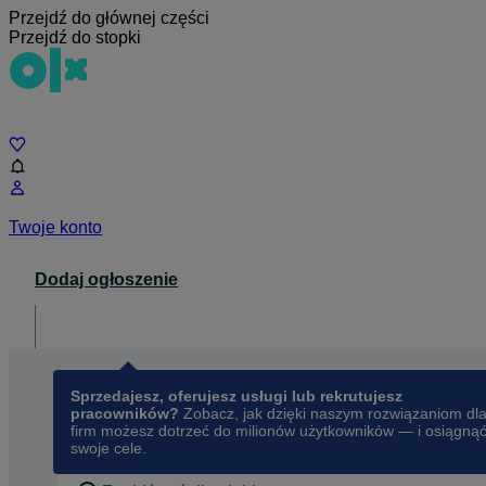
Przejdź do głównej części
Przejdź do stopki
Czat
Twoje konto
Dodaj ogłoszenie
Dla biznesu
opens in a new tab
Sprzedajesz, oferujesz usługi lub rekrutujesz
pracowników?
Zobacz, jak dzięki naszym rozwiązaniom dl
firm możesz dotrzeć do milionów użytkowników — i osiągną
swoje cele.