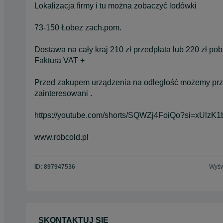
Lokalizacja firmy i tu można zobaczyć lodówki
73-150 Łobez zach.pom.
Dostawa na cały kraj 210 zł przedpłata lub 220 zł pob
Faktura VAT +
Przed zakupem urządzenia na odległość możemy prze
zainteresowani .
https://youtube.com/shorts/SQWZj4FoiQo?si=xUlzK
www.robcold.pl
ID:
897947536
Wyśw
SKONTAKTUJ SIĘ