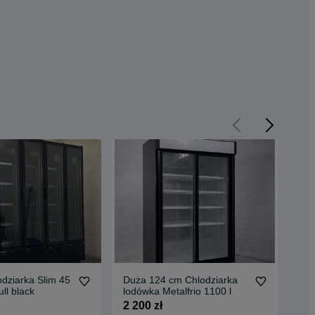
odziarka Slim 45
Duża 124 cm Chlodziarka
Duż
ll black
lodówka Metalfrio 1100 l
120
2 200 zł
1 8