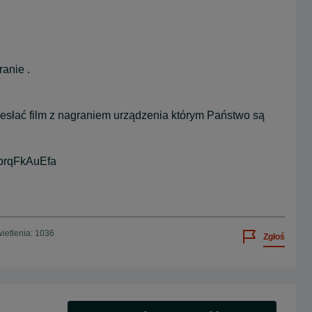
ranie .
słać film z nagraniem urządzenia którym Państwo są
1brqFkAuEfa
ietlenia: 1036
Zgłoś