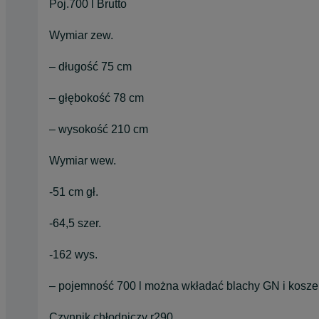
Poj.700 l Brutto
Wymiar zew.
– długość 75 cm
– głębokość 78 cm
– wysokość 210 cm
Wymiar wew.
-51 cm gł.
-64,5 szer.
-162 wys.
– pojemność 700 l można wkładać blachy GN i kosze
Czynnik chłodniczy r290