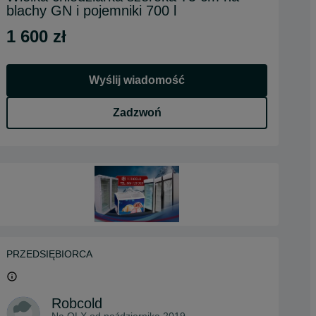
blachy GN i pojemniki 700 l
1 600 zł
Wyślij wiadomość
Zadzwoń
PRZEDSIĘBIORCA
Robcold
Na OLX od
października 2019