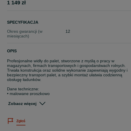
1 149 zł
SPECYFIKACJA
Okres gwarancji (w
12
miesiącach)
OPIS
Profesjonalne widły do palet, stworzone z myślą o pracy w
magazynach, firmach transportowych i gospodarstwach rolnych.
Trwała konstrukcja oraz solidne wykonanie zapewniają wygodny i
bezpieczny transport palet, a szybki montaż ułatwia codzienną
obsługę ładunków.
Dane techniczne:
• malowane proszkowo
• 4 tuleje
• szerokie i grube widły
Zobacz więcej
Dostępne mocowania:
• Atlas, Bobcat, CAR, CASE, Claas, Deutz, Dieci, EURORAMKA,
Zgłoś
Eurotrac, Everun Faucheux, JCB, John Deere, Komatsu, Kramer,
Manitou, Massey Ferguson, Merlo, New Holland, Sigma, Volvo