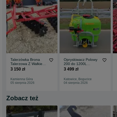
Talerzówka Brona
Opryskiwacz Polowy
Talerzowa Z Wałkiem
200 do 1200L
Strunowym Strumyk
Zawieszany Z
3 150 zł
3 499 zł
ALFA V2
Dostawą Cała Polska
Kamienna Góra
Katowice, Bogucice
05 sierpnia 2026
04 sierpnia 2026
Zobacz też