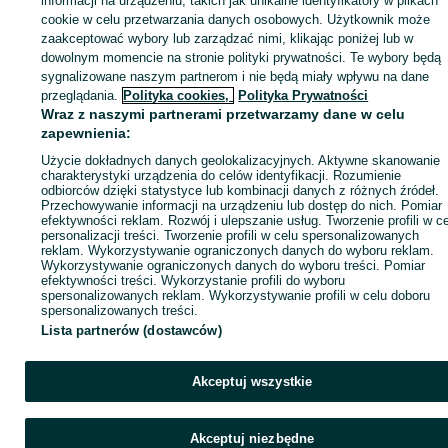
informacji na urządzeniu, takich jak unikalne identyfikatory w plikach
cookie w celu przetwarzania danych osobowych. Użytkownik może
KATEGORIA
zaakceptować wybory lub zarządzać nimi, klikając poniżej lub w
dowolnym momencie na stronie polityki prywatności. Te wybory będą
sygnalizowane naszym partnerom i nie będą miały wpływu na dane
ID:
829806874
Wyświetlenia: 4
przeglądania.
Polityka cookies,
Polityka Prywatności
Wraz z naszymi partnerami przetwarzamy dane w celu
zapewnienia:
Zadzwoń / SMS
Wyślij wiadomość
Użycie dokładnych danych geolokalizacyjnych. Aktywne skanowanie
charakterystyki urządzenia do celów identyfikacji. Rozumienie
odbiorców dzięki statystyce lub kombinacji danych z różnych źródeł.
Przechowywanie informacji na urządzeniu lub dostęp do nich. Pomiar
efektywności reklam. Rozwój i ulepszanie usług. Tworzenie profili w c
personalizacji treści. Tworzenie profili w celu spersonalizowanych
reklam. Wykorzystywanie ograniczonych danych do wyboru reklam.
Wykorzystywanie ograniczonych danych do wyboru treści. Pomiar
efektywności treści. Wykorzystanie profili do wyboru
spersonalizowanych reklam. Wykorzystywanie profili w celu doboru
spersonalizowanych treści.
Lista partnerów (dostawców)
Akceptuj wszystkie
Akceptuj niezbędne