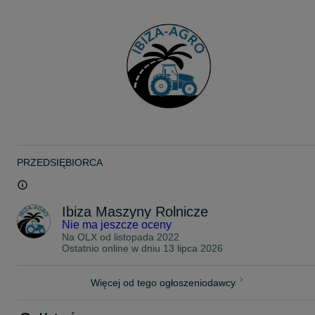
Specyfikacja produktu z ogłoszenia:
• Szerokość: 1200 mm
• Wysokość: 470 mm
• Udźwig: 2000 kg
Możliwość dokupienia również kłów (max. 4 sztuki).
W sprzedaży mamy również pasujący do ramki chwytak do drewna
Transport - cała Polska
Płatność na raty, bądź przy odbiorze
Gwarancja
**
PRZEDSIĘBIORCA
widły do palet, kły do bel, euroramka, widły do palet, euroramka z
widłami, paleciak z tulejami, widły do palet z tulejami, paleciak do
Ursusa, paleciak do C330, paleciak do C360, paleciak do Zetora,
paleciak do tura, paleciak do ciągnika, widły do palet na tura, widły
Ibiza Maszyny Rolnicze
do palet na ciągnik
Nie ma jeszcze oceny
Na OLX od
listopada 2022
Ostatnio online w dniu 13 lipca 2026
Więcej od tego ogłoszeniodawcy