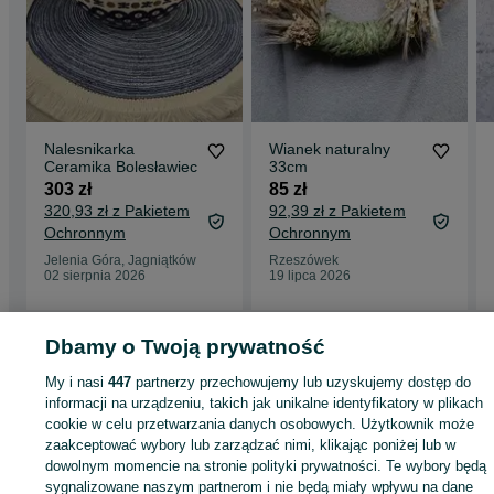
Nalesnikarka
Wianek naturalny
Ceramika Bolesławiec
33cm
303 zł
85 zł
320,93 zł z Pakietem
92,39 zł z Pakietem
Ochronnym
Ochronnym
Jelenia Góra, Jagniątków
Rzeszówek
02 sierpnia 2026
19 lipca 2026
Dbamy o Twoją prywatność
Strona główna
Dom i Ogród
Wyposażenie wnętrz
Dekoracje
Wianki
My i nasi
447
partnerzy przechowujemy lub uzyskujemy dostęp do
Wianki - Dolnośląskie
Wianki - Jelenia Góra
Wianki - Jagniątków
informacji na urządzeniu, takich jak unikalne identyfikatory w plikach
cookie w celu przetwarzania danych osobowych. Użytkownik może
KATEGORIA
zaakceptować wybory lub zarządzać nimi, klikając poniżej lub w
dowolnym momencie na stronie polityki prywatności. Te wybory będą
sygnalizowane naszym partnerom i nie będą miały wpływu na dane