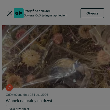
Przejdź do aplikacji
Otwórz
Otwieraj OLX jednym tapnięciem
Odświeżono dnia 17 lipca 2026
Wianek naturalny na drzwi
Tylko przedmiot