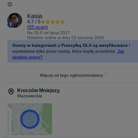
Kasia
4.7
/
5
(
55 ocen
)
Na OLX od
lipca 2017
Ostatnio online w dniu 03 sierpnia 2026
Oceny w kategoriach z Przesyłką OLX są weryfikowane
i
wystawiane tylko przez osoby, które kupiły przedmiot.
Jak
działają oceny?
Więcej od tego ogłoszeniodawcy
Kroczów Mniejszy
,
Mazowieckie