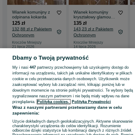
Wianek komunijny z
Wianek komunijny
odpinana kokarda
kryształowy glamour z
odpinana kokarda
125 zł
135 zł
132,88 zł z Pakietem
143,23 zł z Pakietem
Ochronnym
Ochronnym
Kroczów Mniejszy
Kroczów Mniejszy
21 lipca 2026
14 lipca 2026
Dbamy o Twoją prywatność
Strona główna
Dla Dzieci
Ubranka dla dziewczynek
Komunia
Komunia -
My i nasi
447
partnerzy przechowujemy lub uzyskujemy dostęp do
Mazowieckie
Komunia - Kroczów Mniejszy
informacji na urządzeniu, takich jak unikalne identyfikatory w plikach
cookie w celu przetwarzania danych osobowych. Użytkownik może
zaakceptować wybory lub zarządzać nimi, klikając poniżej lub w
KATEGORIA
dowolnym momencie na stronie polityki prywatności. Te wybory będą
sygnalizowane naszym partnerom i nie będą miały wpływu na dane
przeglądania.
Polityka cookies,
Polityka Prywatności
ID:
989576525
Wyświetlenia: 
Wraz z naszymi partnerami przetwarzamy dane w celu
zapewnienia:
Kup
Użycie dokładnych danych geolokalizacyjnych. Aktywne skanowanie
charakterystyki urządzenia do celów identyfikacji. Rozumienie
odbiorców dzięki statystyce lub kombinacji danych z różnych źródeł.
Przechowywanie informacji na urządzeniu lub dostęp do nich. Pomiar