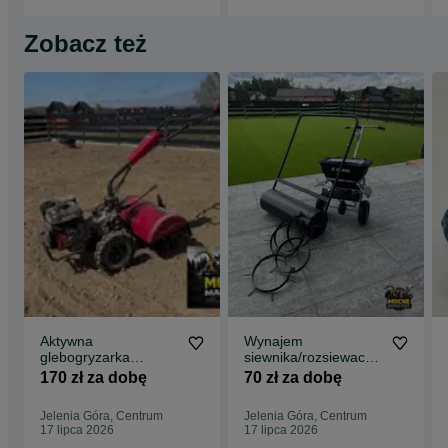
Zobacz też
Aktywna
Wynajem
glebogryzarka
siewnika/rozsiewacza
WEIMA WMX520 –
w pakiecie z walcem z
170 zł za dobę
70 zł za dobę
lekka i skuteczna –
możliwością aeracji |
wynajem + dowóz
Możliwy dowóz
Jelenia Góra, Centrum
Jelenia Góra, Centrum
17 lipca 2026
17 lipca 2026