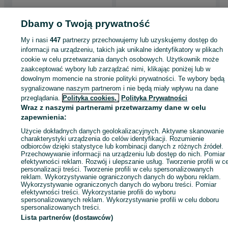
Dbamy o Twoją prywatność
Strona główna
Wypożyczalnia
Urządzenia, maszyny i narzędzia
Narzędzia
My i nasi
447
partnerzy przechowujemy lub uzyskujemy dostęp do
sprzęt ogrodniczy
Narzędzia i sprzęt ogrodniczy - Dolnośląskie
Narzędzia i
informacji na urządzeniu, takich jak unikalne identyfikatory w plikach
sprzęt ogrodniczy - Jelenia Góra
Narzędzia i sprzęt ogrodniczy - Centrum
cookie w celu przetwarzania danych osobowych. Użytkownik może
zaakceptować wybory lub zarządzać nimi, klikając poniżej lub w
dowolnym momencie na stronie polityki prywatności. Te wybory będą
KATEGORIA
sygnalizowane naszym partnerom i nie będą miały wpływu na dane
przeglądania.
Polityka cookies,
Polityka Prywatności
Wraz z naszymi partnerami przetwarzamy dane w celu
ID:
1071278202
Wyświetlenia: 
zapewnienia:
Użycie dokładnych danych geolokalizacyjnych. Aktywne skanowanie
Zadzwoń / SMS
Wyślij wiadomość
charakterystyki urządzenia do celów identyfikacji. Rozumienie
odbiorców dzięki statystyce lub kombinacji danych z różnych źródeł.
Przechowywanie informacji na urządzeniu lub dostęp do nich. Pomiar
efektywności reklam. Rozwój i ulepszanie usług. Tworzenie profili w c
personalizacji treści. Tworzenie profili w celu spersonalizowanych
reklam. Wykorzystywanie ograniczonych danych do wyboru reklam.
Wykorzystywanie ograniczonych danych do wyboru treści. Pomiar
efektywności treści. Wykorzystanie profili do wyboru
spersonalizowanych reklam. Wykorzystywanie profili w celu doboru
spersonalizowanych treści.
Lista partnerów (dostawców)