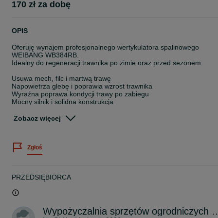
170 zł za dobę
OPIS
Oferuję wynajem profesjonalnego wertykulatora spalinowego
WEIBANG WB384RB.
Idealny do regeneracji trawnika po zimie oraz przed sezonem.
Usuwa mech, filc i martwą trawę
Napowietrza glebę i poprawia wzrost trawnika
Wyraźna poprawa kondycji trawy po zabiegu
Mocny silnik i solidna konstrukcja
Prosta obsługa – instruktaż przy odbiorze
Zobacz więcej
Cennik wynajmu:
1 doba – 170 zł
Weekend (pt–pon) – 380 zł
Zgłoś
Kaucja – 500 zł
Transport:
do 10 km – 50 zł
PRZEDSIĘBIORCA
10–20 km – 80 zł
20–40 km – 120 zł
Lokalizacja: Jelenia Góra i okolice
Wypożyczalnia sprzętów ogrodnic