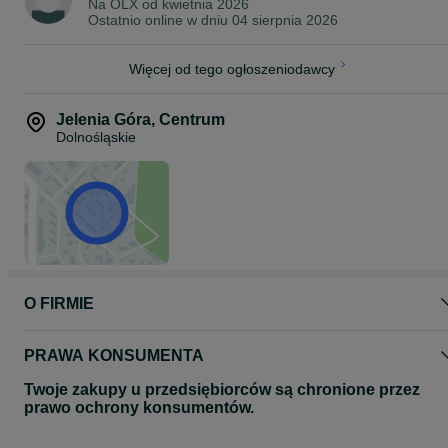
Kontakt: 50*******15
Na OLX od
kwietnia 2026
Ostatnio online w dniu 04 sierpnia 2026
Sprzęt dostępny od ręki – gotowy do pracy.
Więcej od tego ogłoszeniodawcy
Jelenia Góra
,
Centrum
Dolnośląskie
O FIRMIE
PRAWA KONSUMENTA
Twoje zakupy u przedsiębiorców są chronione przez
prawo ochrony konsumentów.