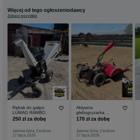
Więcej od tego ogłoszeniodawcy
Zobacz wszystkie
Rębak do gałęzi
Aktywna
LUMAG RAMBO
glebogryzarka
HC15 PRO –
WEIMA WMX520 –
250 zł za dobę
170 zł za dobę
wynajem + dowóz
lekka i skuteczna –
wynajem + dowóz
Jelenia Góra, Centrum
Jelenia Góra, Centrum
17 lipca 2026
17 lipca 2026