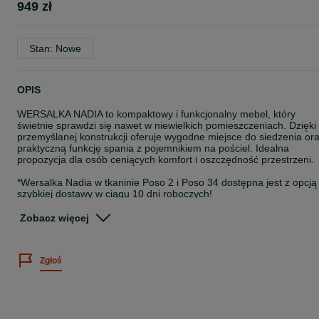
949 zł
Stan: Nowe
OPIS
WERSALKA NADIA to kompaktowy i funkcjonalny mebel, który
świetnie sprawdzi się nawet w niewielkich pomieszczeniach. Dzięki
przemyślanej konstrukcji oferuje wygodne miejsce do siedzenia or
praktyczną funkcję spania z pojemnikiem na pościel. Idealna
propozycja dla osób ceniących komfort i oszczędność przestrzeni.
*Wersalka Nadia w tkaninie Poso 2 i Poso 34 dostępna jest z opcją
szybkiej dostawy w ciągu 10 dni roboczych!
Zamówienie należy złożyć na naszej stronie internetowej
Zobacz więcej
www.sarnowscymeble.pl. Istnieje możliwość dokupienia fotela do
kompletu.
Zgłoś
Wersalka Nadia występuje w 12 kolorach z tkaniny Poso (sztruks):
- Poso 1 - musztardowy
- Poso 2 - beżowy
- Poso 4 - brązowy
- Poso 5 - granatowy