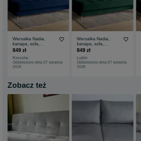
Wersalka Nadia,
Wersalka Nadia,
kanapa, sofa,
kanapa, sofa,
tapczan, łóżko.
tapczan, łóżko.
849 zł
849 zł
Szybka dostawa!
Szybka dostawa!
Rzeszów
Lublin
Sprężyny
Odświeżono dnia 07 sierpnia
Odświeżono dnia 07 sierpnia
2026
2026
Zobacz też