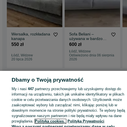
Wersalka, rozkładana
Sofa Beliani –
kanapa
używana w bardzo
dobrym stanie
550 zł
600 zł
Łódź, Widzew
Łódź, Widzew
Odświeżono dnia 06 sierpnia
20 lipca 2026
2026
Dbamy o Twoją prywatność
Strona główna
Dom i Ogród
Meble
Sofy i kanapy
Sofy i kanapy - Łódzkie
My i nasi
447
partnerzy przechowujemy lub uzyskujemy dostęp do
Sofy i kanapy - Łódź
Sofy i kanapy - Śródmieście
informacji na urządzeniu, takich jak unikalne identyfikatory w plikach
cookie w celu przetwarzania danych osobowych. Użytkownik może
zaakceptować wybory lub zarządzać nimi, klikając poniżej lub w
KATEGORIA
dowolnym momencie na stronie polityki prywatności. Te wybory będą
sygnalizowane naszym partnerom i nie będą miały wpływu na dane
ID:
1003653800
Wyświetlenia: 11
przeglądania.
Polityka cookies,
Polityka Prywatności
Wraz z naszymi partnerami przetwarzamy dane w celu