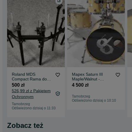
Roland MDS
Mapex Saturn III
Compact Rama do
Maple/Walnut -
perkusji elektronicznej
10,12,14,16,22
500 zł
4 500 zł
526,99 zł z Pakietem
Ochronnym
Tarnobrzeg
Odświeżono dzisiaj o 10:10
Tarnobrzeg
Odświeżono dzisiaj o 11:33
Zobacz też