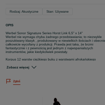
Rodzaj: Akustyczne
Stan: Używane
OPIS
Werbel Sonor Signature Series Horst Link 6,5" x 14"
Werbel nie wymaga chyba żadnego przedstawiania; to niezwykle
poszukiwany klasyk , produkowany w niewielkich ilościach i obecni
całkowicie wycofany z produkcji. Prawda jest taka, że ​​brzmi
fantastycznie i z pewnością jest jednym z najwspanialszych
instrumentów, jakie kiedykolwiek powstały.
Korpus 12 warstw ciężkiego buku z warstwami afrykańskiego
Bubinga
Numer seryjny 11147. Wyprodukowany w latach 80
Zobacz więcej
Strojony na 10 śrub
Werbel jest używany i nosi ślady używania Korpus jest w bardzo
Zgłoś
dobrym stanie, elementy chromowane posiadają gdzieniegdzie
delikatne oznaki rdzy widoczne na zdjęciach. Mechanizm sprężyny
pracuje idealnie, płynnie i lekko