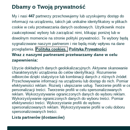
Dbamy o Twoją prywatność
Strona główna
Muzyka i Edukacja
Instrumenty
Instrumenty perkusyjne
Perkusje
Perkusje - Podkarpackie
Perkusje - Tarnobrzeg
My i nasi
447
partnerzy przechowujemy lub uzyskujemy dostęp do
informacji na urządzeniu, takich jak unikalne identyfikatory w plikach
cookie w celu przetwarzania danych osobowych. Użytkownik może
KATEGORIA
zaakceptować wybory lub zarządzać nimi, klikając poniżej lub w
dowolnym momencie na stronie polityki prywatności. Te wybory będą
ID:
1038914956
Wyświetlenia: 2
sygnalizowane naszym partnerom i nie będą miały wpływu na dane
przeglądania.
Polityka cookies,
Polityka Prywatności
Wraz z naszymi partnerami przetwarzamy dane w celu
Zadzwoń / SMS
Wyślij wiadomość
zapewnienia:
Użycie dokładnych danych geolokalizacyjnych. Aktywne skanowanie
charakterystyki urządzenia do celów identyfikacji. Rozumienie
odbiorców dzięki statystyce lub kombinacji danych z różnych źródeł.
Przechowywanie informacji na urządzeniu lub dostęp do nich. Pomiar
efektywności reklam. Rozwój i ulepszanie usług. Tworzenie profili w c
personalizacji treści. Tworzenie profili w celu spersonalizowanych
reklam. Wykorzystywanie ograniczonych danych do wyboru reklam.
Wykorzystywanie ograniczonych danych do wyboru treści. Pomiar
efektywności treści. Wykorzystanie profili do wyboru
spersonalizowanych reklam. Wykorzystywanie profili w celu doboru
spersonalizowanych treści.
Lista partnerów (dostawców)