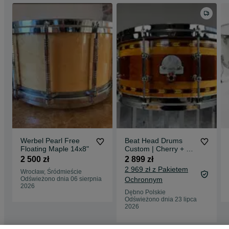
Werbel Pearl Free
Beat Head Drums
Floating Maple 14x8"
Custom | Cherry + NZ
Kauri + Oak | 14x6,5 |
2 500 zł
2 899 zł
Boutique Handmade
2 969 zł z Pakietem
Wrocław, Śródmieście
Snare
Odświeżono dnia 06 sierpnia
Ochronnym
2026
Dębno Polskie
Odświeżono dnia 23 lipca
2026