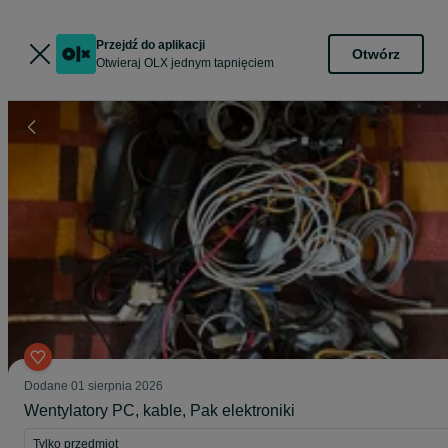
Przejdź do aplikacji
Otwórz
Otwieraj OLX jednym tapnięciem
Dodane
01 sierpnia 2026
Wentylatory PC, kable, Pak elektroniki
Tylko przedmiot