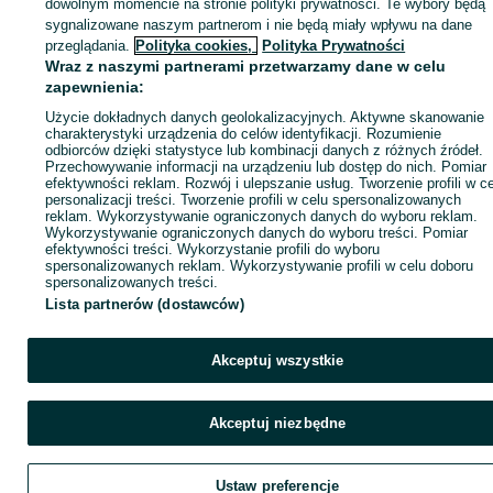
Zaloguj się lub załóż konto na OLX, aby skontaktować się z t
dowolnym momencie na stronie polityki prywatności. Te wybory będą
sprzedającym
sygnalizowane naszym partnerom i nie będą miały wpływu na dane
przeglądania.
Polityka cookies,
Polityka Prywatności
Wraz z naszymi partnerami przetwarzamy dane w celu
zapewnienia:
Zaloguj się / Załóż konto
Użycie dokładnych danych geolokalizacyjnych. Aktywne skanowanie
charakterystyki urządzenia do celów identyfikacji. Rozumienie
Kup
odbiorców dzięki statystyce lub kombinacji danych z różnych źródeł.
Przechowywanie informacji na urządzeniu lub dostęp do nich. Pomiar
efektywności reklam. Rozwój i ulepszanie usług. Tworzenie profili w c
personalizacji treści. Tworzenie profili w celu spersonalizowanych
reklam. Wykorzystywanie ograniczonych danych do wyboru reklam.
Wykorzystywanie ograniczonych danych do wyboru treści. Pomiar
efektywności treści. Wykorzystanie profili do wyboru
spersonalizowanych reklam. Wykorzystywanie profili w celu doboru
spersonalizowanych treści.
Lista partnerów (dostawców)
Akceptuj wszystkie
Akceptuj niezbędne
Ustaw preferencje