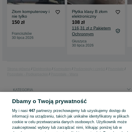
Złom komputerowy i
Płytka klasy B złom
nie tylko
elektroniczny
150 zł
108 zł
116,31 zł z Pakietem
Franciszków
Ochronnym
30 lipca 2026
Głuszyca
30 lipca 2026
Strona główna
Elektronika
Komputery
Podzespoły i części
Pozostałe
Pozostałe - Podkarpackie
Pozostałe - Wara
KATEGORIA
Dbamy o Twoją prywatność
ID:
1058193469
Wyświetlenia: 
My i nasi
447
partnerzy przechowujemy lub uzyskujemy dostęp do
informacji na urządzeniu, takich jak unikalne identyfikatory w plikach
cookie w celu przetwarzania danych osobowych. Użytkownik może
zaakceptować wybory lub zarządzać nimi, klikając poniżej lub w