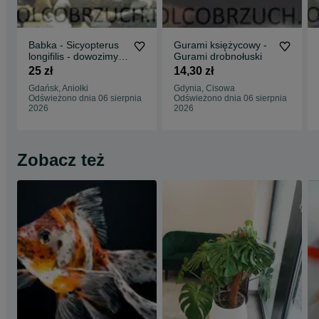
Babka - Sicyopterus
Gurami księżycowy -
longifilis - dowozimy,
Gurami drobnołuski
wysyłamy
25 zł
14,30 zł
Gdańsk, Aniołki
Gdynia, Cisowa
Odświeżono dnia 06 sierpnia
Odświeżono dnia 06 sierpnia
2026
2026
Zobacz też