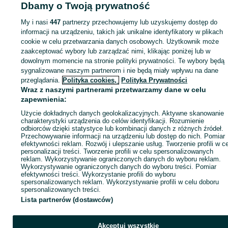
Dbamy o Twoją prywatność
My i nasi
447
partnerzy przechowujemy lub uzyskujemy dostęp do
Zaloguj się lub załóż konto na OLX, aby skontaktować się z t
informacji na urządzeniu, takich jak unikalne identyfikatory w plikach
sprzedającym
cookie w celu przetwarzania danych osobowych. Użytkownik może
zaakceptować wybory lub zarządzać nimi, klikając poniżej lub w
dowolnym momencie na stronie polityki prywatności. Te wybory będą
Zaloguj się / Załóż konto
sygnalizowane naszym partnerom i nie będą miały wpływu na dane
przeglądania.
Polityka cookies,
Polityka Prywatności
Wraz z naszymi partnerami przetwarzamy dane w celu
Zadzwoń / SMS
Wyślij wiadomość
zapewnienia:
Użycie dokładnych danych geolokalizacyjnych. Aktywne skanowanie
charakterystyki urządzenia do celów identyfikacji. Rozumienie
odbiorców dzięki statystyce lub kombinacji danych z różnych źródeł.
Przechowywanie informacji na urządzeniu lub dostęp do nich. Pomiar
efektywności reklam. Rozwój i ulepszanie usług. Tworzenie profili w c
personalizacji treści. Tworzenie profili w celu spersonalizowanych
reklam. Wykorzystywanie ograniczonych danych do wyboru reklam.
Wykorzystywanie ograniczonych danych do wyboru treści. Pomiar
efektywności treści. Wykorzystanie profili do wyboru
spersonalizowanych reklam. Wykorzystywanie profili w celu doboru
spersonalizowanych treści.
Lista partnerów (dostawców)
Akceptuj wszystkie