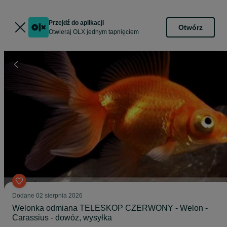
Przejdź do aplikacji
Otwórz
Otwieraj OLX jednym tapnięciem
Dodane
02 sierpnia 2026
Welonka odmiana TELESKOP CZERWONY - Welon -
Carassius - dowóz, wysyłka