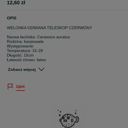
12,60 zł
OPIS
WELONKA ODMIANA TELESKOP CZERWONY
Nazwa łacińska: Carassius auratus
Rodzina: karpiowate
Występowanie:
Temperatura: 15-28
Długość: 15cm
Łatwość chowu: łatwy
Pokarm: wszystkożerna
Zobacz więcej
Wielkość sprzedawanych osobników: 3-6cm
Cena dotyczy 1 sztuki.
Zgłoś
Posiadamy bogatą ofertę ryb akwariowych, skorupiaków oraz rośli
wodnych.
Sprawdź nasze pozostałe ogłoszenia
~
Twoje zamówienie dotrze do Ciebie bezpiecznie, ponieważ: