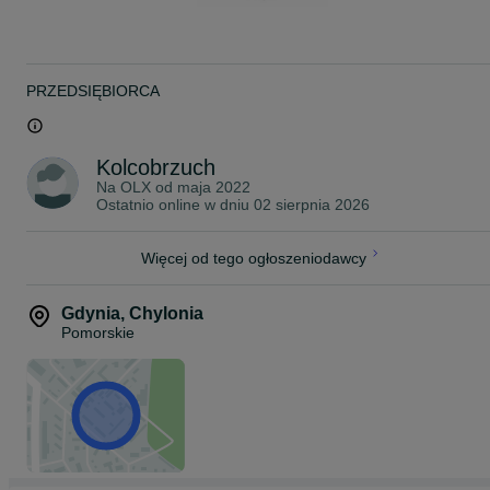
Rybki pakujemy w podwójne worki wypełnione czystym tlenem z
butli. Następnie umieszczamy je w profesjonalnym styroboxie, któr
zapewnia utrzymanie optymalnej temperatury podczas transportu.
W okresie jesienno-zimowym dodajemy dodatkowy ogrzewacz,
który utrzymuje stałą temperaturę wewnątrz opakowania.
PRZEDSIĘBIORCA
Przesyłki dostarczamy kurierem na terenie całej Polski, w pełnej
zgodności z obowiązującymi przepisami prawa.
Posiadamy wymagane uprawnienia oraz zawartą umowę, które
Kolcobrzuch
umożliwiają nam legalny przewóz żywych zwierząt.
Na OLX od
maja 2022
Ostatnio online w dniu 02 sierpnia 2026
Koszt wysyłki:
KURIER - 40 zł
Więcej od tego ogłoszeniodawcy
~
ZAPRASZAMY NA NASZE POZOSTAŁE OGŁOSZENIA!
Gdynia
,
Chylonia
Pomorskie