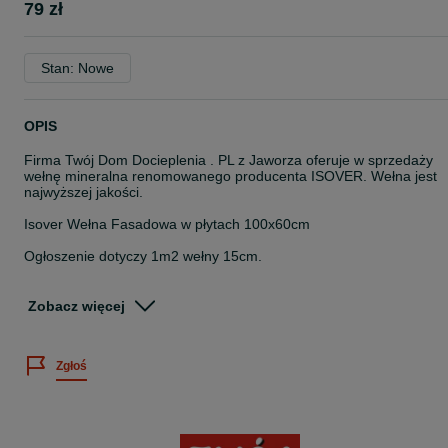
79 zł
Stan: Nowe
OPIS
Firma Twój Dom Docieplenia . PL z Jaworza oferuje w sprzedaży
wełnę mineralna renomowanego producenta ISOVER. Wełna jest
najwyższej jakości.
Isover Wełna Fasadowa w płytach 100x60cm
Ogłoszenie dotyczy 1m2 wełny 15cm.
Współczynnik 0,035
Zobacz więcej
Płyty ISOFAS z wełny mineralnej przeznaczone są do izolacji
termicznej,akustycznej i ogniowej.
Zgłoś
Właściwości
znakomite właściwości mechaniczne i parametry fizyczne,
niepalne, stanowią barierę dla ognia,
hydrofobizowane (nie chłoną wilgoci),