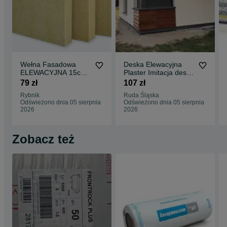
Wełna Fasadowa
Deska Elewacyjna
ELEWACYJNA 15cm
Plaster Imitacja deski
0,035 twarda w
drewnianej Już w
79 zł
107 zł
płytach zewnętrzna
KOLORZE elast
Rybnik
Ruda Śląska
Odświeżono dnia 05 sierpnia
Odświeżono dnia 05 sierpnia
2026
2026
Zobacz też