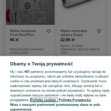
Welna fasadowa
Wełna mineralna
Front RockPlus
szklana Knauf
Naturoll Pro 15cm
90 zł
22,90 zł
lambda 0,039
Będzin, Grodziec
Międzybrodzie Żywieckie
Odświeżono dnia 03 sierpnia
19 lipca 2026
2026
Dbamy o Twoją prywatność
Strona główna
Budowa i Remont
Ściany i elewacje
Izolacje
Wełna
My i nasi
447
partnerzy przechowujemy lub uzyskujemy dostęp do
mineralna
Wełna mineralna - Śląskie
Wełna mineralna - Bytom
informacji na urządzeniu, takich jak unikalne identyfikatory w plikach
cookie w celu przetwarzania danych osobowych. Użytkownik może
zaakceptować wybory lub zarządzać nimi, klikając poniżej lub w
KATEGORIA
dowolnym momencie na stronie polityki prywatności. Te wybory będą
sygnalizowane naszym partnerom i nie będą miały wpływu na dane
ID:
1000992727
Wyświetlenia: 2
przeglądania.
Polityka cookies,
Polityka Prywatności
Wraz z naszymi partnerami przetwarzamy dane w celu
zapewnienia: