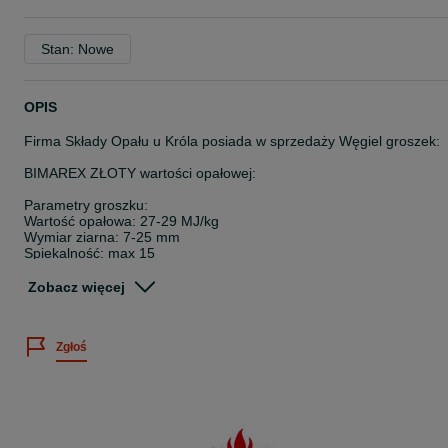
Stan: Nowe
OPIS
Firma Składy Opału u Króla posiada w sprzedaży Węgiel groszek:
BIMAREX ZŁOTY wartości opałowej:
Parametry groszku:
Wartość opałowa: 27-29 MJ/kg
Wymiar ziarna: 7-25 mm
Spiekalność: max 15
Popiół: max 5%
Zobacz więcej
Węgiel groszek jest pakowany oryginalnie przez producenta w work
foliowe o masie 25 kg, na palecie 1 tona
Zgłoś
Cena 1699zł / tona
Podana cena dotyczy osób fizycznych, którzy zakupują węgiel do
swoich gospodarstw domowych oraz podmiotów P.P.W.
(Pośredniczących Podmiotów Węglowych) lub innych, którzy
ustawowo są zwolnieni z podatku akcyzowego. Dla firm nie
podlegających zwolnieniu zostanie doliczona akcyza w wysokości 