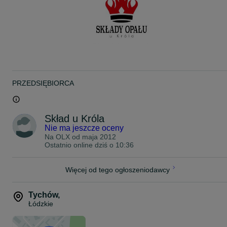
zł brutto do każdej tony.
TRANSPORT:
- Do 20 km od siedziby firmy Tychów- GRATIS
- Powyżej 20 km od siedziby firmy- koszt ustalany indywidualnie
Adresy składów:
Tychów 61, 97-318 Czarnocin
Nr tel. 51*******63, 51*******11
PRZEDSIĘBIORCA
Dalków 131A, 97-318 Czarnocin
Nr tel. 50*******13
Skład u Króla
Buków 44, 97-225 Ujazd
Nie ma jeszcze oceny
Nr tel. 51*******27
Na OLX od
maja 2012
Ostatnio online dziś o 10:36
Więcej od tego ogłoszeniodawcy
Tychów
,
Łódzkie