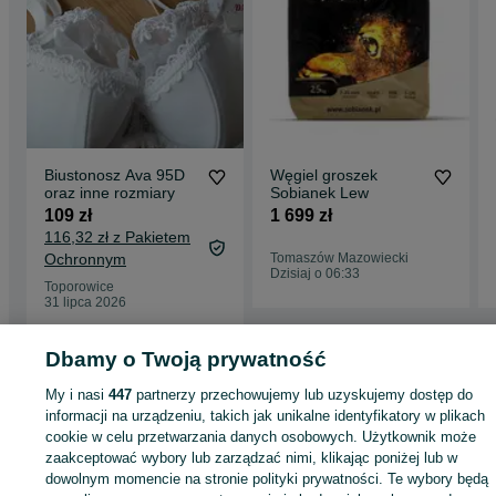
Biustonosz Ava 95D
Węgiel groszek
oraz inne rozmiary
Sobianek Lew
109 zł
1 699 zł
116,32 zł z Pakietem
Ochronnym
Tomaszów Mazowiecki
Dzisiaj o 06:33
Toporowice
31 lipca 2026
Dbamy o Twoją prywatność
Strona główna
Dom i Ogród
Ogrzewanie
Opał
Węgiel
Węgiel - Łódzkie
My i nasi
447
partnerzy przechowujemy lub uzyskujemy dostęp do
Węgiel - Tychów
informacji na urządzeniu, takich jak unikalne identyfikatory w plikach
cookie w celu przetwarzania danych osobowych. Użytkownik może
KATEGORIA
zaakceptować wybory lub zarządzać nimi, klikając poniżej lub w
dowolnym momencie na stronie polityki prywatności. Te wybory będą