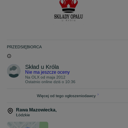
TRANSPORT:
- Do 20 km od siedziby firmy Tychów- GRATIS
- Powyżej 20 km od siedziby firmy- koszt ustalany indywidualnie
Adresy składów:
Tychów 61, 97-318 Czarnocin
Nr tel. 5II I03 9II, 5I8 702 263
PRZEDSIĘBIORCA
Dalków 131A, 97-318 Czarnocin
Nr tel. 507 856 II3
Buków 44, 97-225 Ujazd
Skład u Króla
Nr tel. 5II 588 027
Nie ma jeszcze oceny
Na OLX od
maja 2012
Ostatnio online dziś o 10:36
Więcej od tego ogłoszeniodawcy
Rawa Mazowiecka
,
Łódzkie