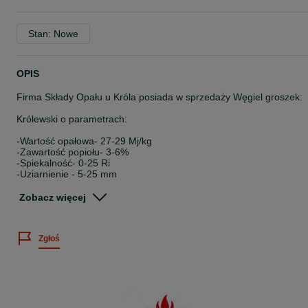
Stan: Nowe
OPIS
Firma Składy Opału u Króla posiada w sprzedaży Węgiel groszek:
Królewski o parametrach:
-Wartość opałowa- 27-29 Mj/kg
-Zawartość popiołu- 3-6%
-Spiekalność- 0-25 Ri
-Uziarnienie - 5-25 mm
Węgiel groszek jest pakowany w oryginalne worki foliowe lub
Zobacz więcej
parciane o masie 25 kg.
Cena 1599zł / tona
Zgłoś
Podana cena dotyczy osób fizycznych, którzy zakupują węgiel do
swoich gospodarstw domowych oraz podmiotów P.P.W.
(Pośredniczących Podmiotów Węglowych) lub innych, którzy
ustawowo są zwolnieni z podatku akcyzowego. Dla firm nie
podlegających zwolnieniu zostanie doliczona akcyza w wysokości 
zł brutto do każdej tony.