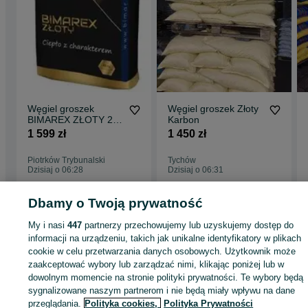
Węgiel groszek
Węgiel groszek Złoty
BIMAREX ZŁOTY 27-
Karbon
29 MJ/kg
1 599 zł
1 450 zł
Piotrków Trybunalski
Tychów
Dzisiaj o 06:28
Dzisiaj o 06:31
Dbamy o Twoją prywatność
Strona główna
Dom i Ogród
Ogrzewanie
Opał
Węgiel
Węgiel - Łódzkie
My i nasi
447
partnerzy przechowujemy lub uzyskujemy dostęp do
Węgiel - Rawa Mazowiecka
informacji na urządzeniu, takich jak unikalne identyfikatory w plikach
cookie w celu przetwarzania danych osobowych. Użytkownik może
zaakceptować wybory lub zarządzać nimi, klikając poniżej lub w
KATEGORIA
dowolnym momencie na stronie polityki prywatności. Te wybory będą
sygnalizowane naszym partnerom i nie będą miały wpływu na dane
ID:
984841796
Wyświetlenia: 1
przeglądania.
Polityka cookies,
Polityka Prywatności