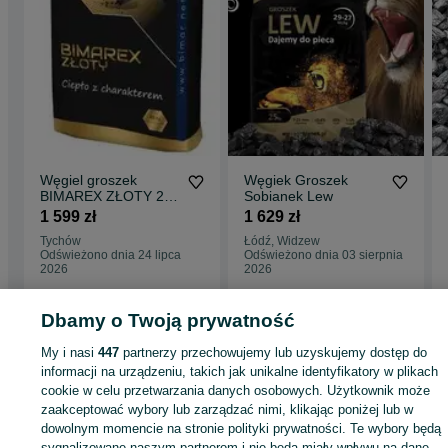
Węgiel groszek
Węgiek Groszek
BIMAREX ZŁOTY 27-
Sobianek Lew
29 MJ/kg
1 599 zł
1 629 zł
Tychów
Łódź, Widzew
Odświeżono dnia 24 lipca
Odświeżono dnia 03 sierpnia
2026
2026
Dbamy o Twoją prywatność
Strona główna
Dom i Ogród
Ogrzewanie
Opał
Węgiel
Węgiel - Łódzkie
My i nasi
447
partnerzy przechowujemy lub uzyskujemy dostęp do
Węgiel - Rawa Mazowiecka
informacji na urządzeniu, takich jak unikalne identyfikatory w plikach
cookie w celu przetwarzania danych osobowych. Użytkownik może
KATEGORIA
zaakceptować wybory lub zarządzać nimi, klikając poniżej lub w
dowolnym momencie na stronie polityki prywatności. Te wybory będą
sygnalizowane naszym partnerom i nie będą miały wpływu na dane