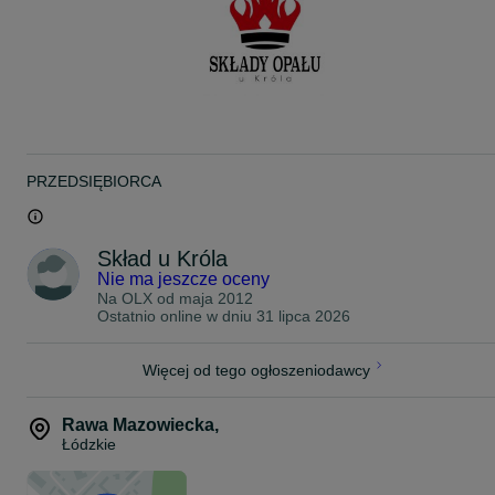
TRANSPORT:
- Do 20 km od siedziby firmy Tychów- GRATIS
- Powyżej 20 km od siedziby firmy- koszt ustalany indywidualnie
Adresy składów:
Tychów 61, 97-318 Czarnocin
Nr tel. 5II I03 9II, 5I8 702 263
PRZEDSIĘBIORCA
Dalków 131A, 97-318 Czarnocin
Nr tel. 507 856 II3
Buków 44, 97-225 Ujazd
Skład u Króla
Nr tel. 5II 588 027
Nie ma jeszcze oceny
Na OLX od
maja 2012
Ostatnio online w dniu 31 lipca 2026
Więcej od tego ogłoszeniodawcy
Rawa Mazowiecka
,
Łódzkie