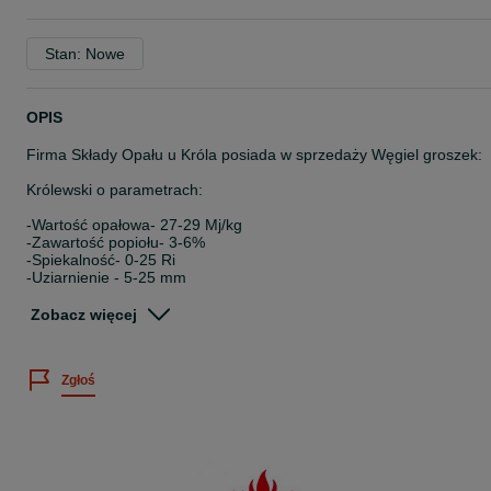
Stan: Nowe
OPIS
Firma Składy Opału u Króla posiada w sprzedaży Węgiel groszek:
Królewski o parametrach:
-Wartość opałowa- 27-29 Mj/kg
-Zawartość popiołu- 3-6%
-Spiekalność- 0-25 Ri
-Uziarnienie - 5-25 mm
Węgiel groszek jest pakowany w oryginalne worki foliowe lub
Zobacz więcej
parciane o masie 25 kg.
Cena 1599zł / tona
Zgłoś
Podana cena dotyczy osób fizycznych, którzy zakupują węgiel do
swoich gospodarstw domowych oraz podmiotów P.P.W.
(Pośredniczących Podmiotów Węglowych) lub innych, którzy
ustawowo są zwolnieni z podatku akcyzowego. Dla firm nie
podlegających zwolnieniu zostanie doliczona akcyza w wysokości 
zł brutto do każdej tony.