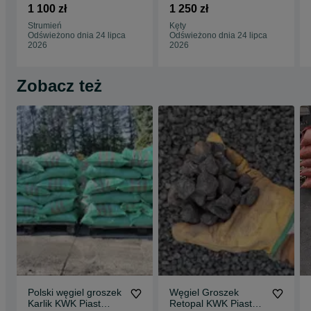
25mm 1100 zł/T
1250 zł/t Polecam
1 100 zł
1 250 zł
Najwyższa jakość
Strumień
Kęty
Odświeżono dnia 24 lipca
Odświeżono dnia 24 lipca
2026
2026
Zobacz też
Polski węgiel groszek
Węgiel Groszek
Karlik KWK Piast
Retopal KWK Piast