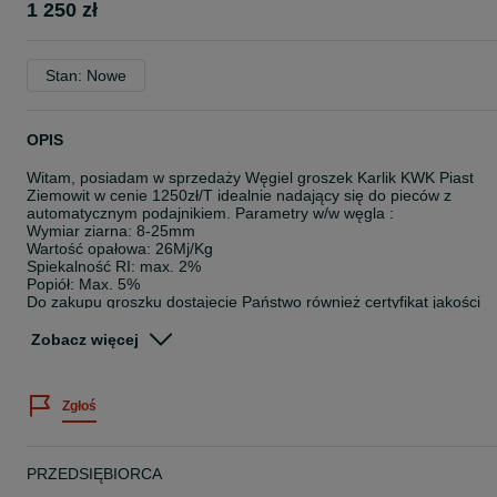
1 250 zł
Stan: Nowe
OPIS
Witam, posiadam w sprzedaży Węgiel groszek Karlik KWK Piast
Ziemowit w cenie 1250zł/T idealnie nadający się do pieców z
automatycznym podajnikiem. Parametry w/w węgla :
Wymiar ziarna: 8-25mm
Wartość opałowa: 26Mj/Kg
Spiekalność RI: max. 2%
Popiół: Max. 5%
Do zakupu groszku dostajecie Państwo również certyfikat jakości
oraz pochodzenia węgla, istnieje również możliwość workowania
węgla (200zł/T). Nie wymagamy deklaracji CEEB oraz nie wysyłam
Zobacz więcej
węgla Kurierem. Posiadamy własny transport od małych aut
dostawczych po duże ciężarowe. Możliwość płatności PRZY
ODBIORZE: Gotówką, kartą, przelewem natychmiastowym (BLIK).
Zgłoś
Serdecznie zapraszam do kontaktu pod numerem 5 7 6 3 6 6 2 6 4
gdzie udzielę więcej informacji, pozdrawiam.
PRZEDSIĘBIORCA