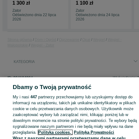
Wola ! Certyfikat
1100 zł/T Polecam!
1 300 zł
1 100 zł
jakosci !
Zator
Zator
Odświeżono dnia 22 lipca
Odświeżono dnia 24 lipca
2026
2026
Strona główna
Dom i Ogród
Ogrzewanie
Opał
Węgiel
Węgiel -
Małopolskie
Węgiel - Zator
KATEGORIA
ID:
994194994
Wyświetlenia: 
Dbamy o Twoją prywatność
My i nasi
447
partnerzy przechowujemy lub uzyskujemy dostęp do
informacji na urządzeniu, takich jak unikalne identyfikatory w plikach
Zaloguj się lub załóż konto na OLX, aby skontaktować się z t
cookie w celu przetwarzania danych osobowych. Użytkownik może
sprzedającym
zaakceptować wybory lub zarządzać nimi, klikając poniżej lub w
dowolnym momencie na stronie polityki prywatności. Te wybory będą
sygnalizowane naszym partnerom i nie będą miały wpływu na dane
Zaloguj się / Załóż konto
przeglądania.
Polityka cookies,
Polityka Prywatności
Wraz z naszymi partnerami przetwarzamy dane w celu