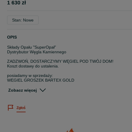
1 630 zł
Stan: Nowe
OPIS
Składy Opału "SuperOpał"
Dystrybutor Węgla Kamiennego
ZADZWOŃ, DOSTARCZYMY WĘGIEL POD TWÓJ DOM!
Koszt dostawy do ustalenia.
posiadamy w sprzedaży:
WĘGIEL GROSZEK BARTEX GOLD
Oryginalnie pakowany
100% Węgiel Kamienny
Zobacz więcej
kaloryczność 27-29 MJ/kg
popiół do 5%
Zgłoś
Dostarczamy w okolice miejscowości:
* Bierutów Oleśnica Dziadowa Kłoda Twardogóra Syców Kobyla
Góra Międzybórz Krośnice Milicz Trzebnica Zawonia Łozina
* Namysłów Bralin Kępno Mroczeń Rychtal Wołczyn Pokój Lubsza
Brzeg