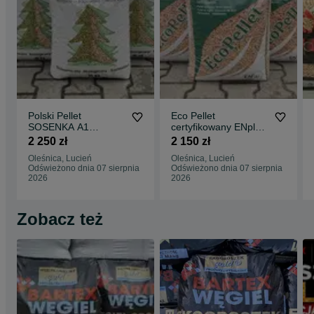
Polski Pellet
Eco Pellet
SOSENKA A1
certyfikowany ENplus
oryginalny najlepszy
A1 super jakość
2 250 zł
2 150 zł
polski jasny Dostawa
Dostawa gratis
Oleśnica, Lucień
Oleśnica, Lucień
Gratis
Odświeżono dnia 07 sierpnia
Odświeżono dnia 07 sierpnia
2026
2026
Zobacz też