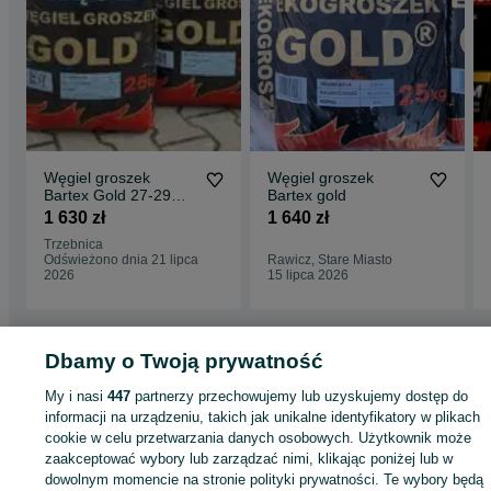
Węgiel groszek
Węgiel groszek
Bartex Gold 27-29
Bartex gold
oryginalny super
1 630 zł
1 640 zł
jakość
Trzebnica
Odświeżono dnia 21 lipca
Rawicz, Stare Miasto
2026
15 lipca 2026
Dbamy o Twoją prywatność
Strona główna
Dom i Ogród
Ogrzewanie
Opał
Węgiel
Węgiel -
Dolnośląskie
Węgiel - Milicz
My i nasi
447
partnerzy przechowujemy lub uzyskujemy dostęp do
informacji na urządzeniu, takich jak unikalne identyfikatory w plikach
cookie w celu przetwarzania danych osobowych. Użytkownik może
KATEGORIA
zaakceptować wybory lub zarządzać nimi, klikając poniżej lub w
dowolnym momencie na stronie polityki prywatności. Te wybory będą