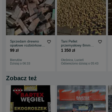
Sprzedam drewno
Tani Pellet
opałowe rozbiórkowe,
przemysłowy 8mm
suche, cięte, gotowe
zrębka/słoma
99 zł
1 350 zł
do palenia
ekonomiczny
zamiennik Dostawa
Bierutów
Oleśnica, Lucień
gratis
Dzisiaj o 06:33
Odświeżono dzisiaj o 05:43
Zobacz też