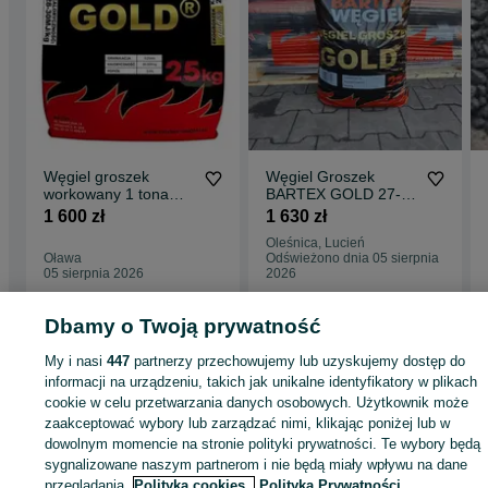
Węgiel groszek
Węgiel Groszek
workowany 1 tona
BARTEX GOLD 27-
Gold Bartex Wrocław
29MJ super jakość
1 600 zł
1 630 zł
Oława
Oryginalny
Oleśnica, Lucień
Oława
Odświeżono dnia 05 sierpnia
05 sierpnia 2026
2026
Dbamy o Twoją prywatność
Strona główna
Dom i Ogród
Ogrzewanie
Opał
Węgiel
Węgiel -
My i nasi
447
partnerzy przechowujemy lub uzyskujemy dostęp do
Dolnośląskie
Węgiel - Jelcz-Laskowice
informacji na urządzeniu, takich jak unikalne identyfikatory w plikach
cookie w celu przetwarzania danych osobowych. Użytkownik może
KATEGORIA
zaakceptować wybory lub zarządzać nimi, klikając poniżej lub w
dowolnym momencie na stronie polityki prywatności. Te wybory będą
sygnalizowane naszym partnerom i nie będą miały wpływu na dane
ID:
988409645
Wyświetlenia: 9
przeglądania.
Polityka cookies,
Polityka Prywatności