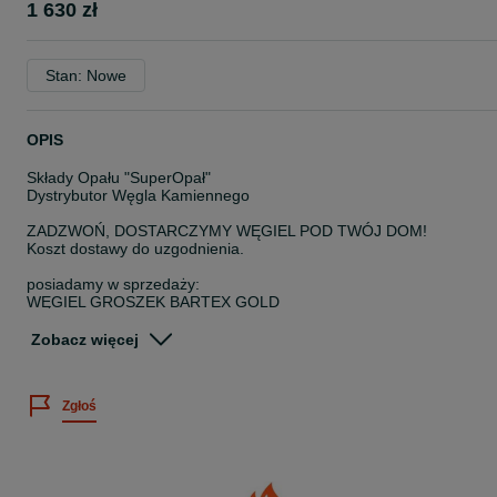
1 630 zł
Stan: Nowe
OPIS
Składy Opału "SuperOpał"
Dystrybutor Węgla Kamiennego
ZADZWOŃ, DOSTARCZYMY WĘGIEL POD TWÓJ DOM!
Koszt dostawy do uzgodnienia.
posiadamy w sprzedaży:
WĘGIEL GROSZEK BARTEX GOLD
Oryginalnie pakowany
100% Węgiel Kamienny
Zobacz więcej
kaloryczność 27-29 MJ/kg
popiół do 5%
Zgłoś
Dostarczamy w okolice miejscowości:
* Bierutów Oleśnica Dziadowa Kłoda Twardogóra Syców Kobyla
Góra Międzybórz Krośnice Milicz Trzebnica Zawonia Łozina
* Namysłów Bralin Kępno Mroczeń Rychtal Wołczyn Pokój Lubsza
Brzeg