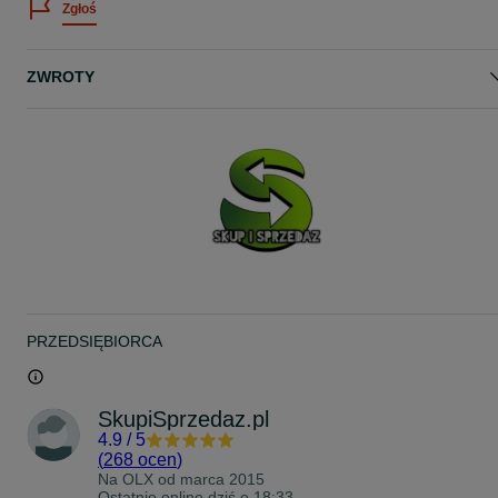
Zgłoś
Zachęcam do zakupu!
Dla firm możliwa faktura VAT marża = 0%.
Odbiór osobisty:
ZWROTY
SKUP I SPRZEDAŻ
ŚWIĘTOJAŃSKA 40
81-372 GDYNIA
(sklep między Pizza Hut a Starbucks)
Pozdrawiam!
Przedmiotem sprzedaży jest piękny złoty pierścionek damski!
Wykonany w całości ze złota próby 585, wyraźnie cechowany:
- WARMET
- Polska
- polska cecha z okresu 1963-86
- urząd probierczy Warszawa
PRZEDSIĘBIORCA
- praca ręczna
- złoto 585
- różowe złoto / odcień PRL
- Spinel o średnicy 3 mm
SkupiSprzedaz.pl
wymiary części ozdobnej - 16.9 mm x 16.8 mm
4.9
/
5
wysokość - 7 mm
(
268 ocen
)
Na OLX od
marca 2015
Stan bardzo dobry.
Ostatnio online dziś o 18:33