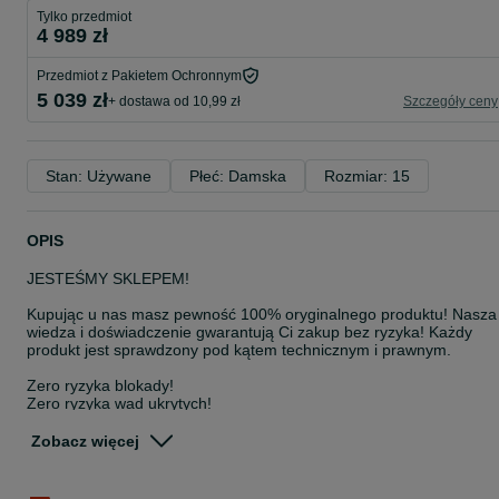
Tylko przedmiot
4 989 zł
Przedmiot z Pakietem Ochronnym
5 039 zł
+ dostawa od 10,99 zł
Szczegóły ceny
Stan: Używane
Płeć: Damska
Rozmiar: 15
OPIS
JESTEŚMY SKLEPEM!
Kupując u nas masz pewność 100% oryginalnego produktu! Nasza
wiedza i doświadczenie gwarantują Ci zakup bez ryzyka! Każdy
produkt jest sprawdzony pod kątem technicznym i prawnym.
Zero ryzyka blokady!
Zero ryzyka wad ukrytych!
100% satysfakcji!
Zobacz więcej
WSZYSTKIE SPRZEDAWANE PRODUKTY POCHODZĄ W 100% Z
LEGALNEJ I ZWERYFIKOWANEJ DYSTRYBUCJI!