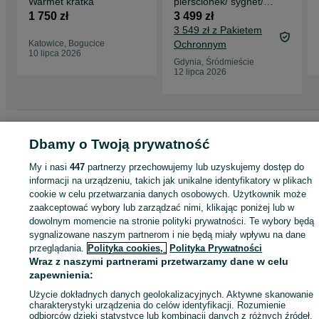
Warmet kratka
pierścionek/ sygnet/
6.23 gram/ R22/ Lite
1 750 zł
3 499 zł
złoto
3 549 zł z Pakietem
Katowice, Bogucice
Ochronnym
10 lipca 2026
Gdynia, Śródmieście
12 lipca 2026
Strona główna
Moda
Biżuteria
Pierścionki
Pierścionki - Pomorskie
Pierścionki - Gdynia
Dbamy o Twoją prywatność
Pierścionki - Śródmieście
My i nasi
447
partnerzy przechowujemy lub uzyskujemy dostęp do
KATEGORIA
informacji na urządzeniu, takich jak unikalne identyfikatory w plikach
cookie w celu przetwarzania danych osobowych. Użytkownik może
zaakceptować wybory lub zarządzać nimi, klikając poniżej lub w
ID:
1063219481
Wyświetlenia: 1
dowolnym momencie na stronie polityki prywatności. Te wybory będą
sygnalizowane naszym partnerom i nie będą miały wpływu na dane
przeglądania.
Polityka cookies,
Polityka Prywatności
Kup
Wraz z naszymi partnerami przetwarzamy dane w celu
zapewnienia:
Użycie dokładnych danych geolokalizacyjnych. Aktywne skanowanie
charakterystyki urządzenia do celów identyfikacji. Rozumienie
odbiorców dzięki statystyce lub kombinacji danych z różnych źródeł.