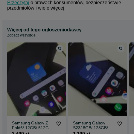
Przeczytaj
 o prawach konsumentów, bezpieczeństwie 
przedmiotów i wiele więcej.
Więcej od tego ogłoszeniodawcy
Zobacz wszystkie
Samsung Galaxy Z
Samsung Galaxy
Fold6/ 12GB/ 512GB/
S23/ 8GB/ 128GB/
Crafted Black/ Grade
Phantom Black/
3 499 zł
1 199 zł