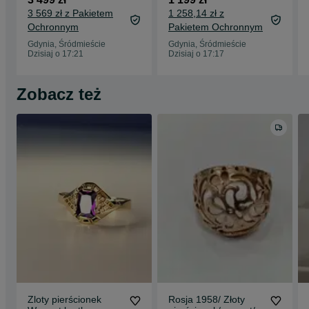
A- + ładowarka/ 99%/
Grade C + ładowarka
3 569 zł z Pakietem
1 258,14 zł z
z Samsung Store
Ochronnym
Pakietem Ochronnym
Gdynia, Śródmieście
Gdynia, Śródmieście
Dzisiaj o 17:21
Dzisiaj o 17:17
Zobacz też
Zloty pierścionek
Rosja 1958/ Złoty