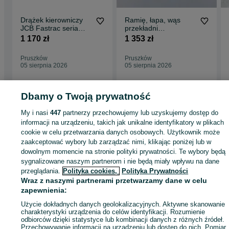
Drążek kierowniczy
Ramię, łapa, wąs
JCB Fastrac seria
przekładni
3000
kierowniczej JCB
1 170 zł
1 353 zł
Fastrac 1100,- netto
Pruszków
Pruszków
05 sierpnia 2026
05 sierpnia 2026
Dbamy o Twoją prywatność
Strona główna
Rolnictwo
Części do maszyn rolniczych
Części do maszyn
My i nasi
447
partnerzy przechowujemy lub uzyskujemy dostęp do
rolniczych - Mazowieckie
Części do maszyn rolniczych - Pruszków
informacji na urządzeniu, takich jak unikalne identyfikatory w plikach
cookie w celu przetwarzania danych osobowych. Użytkownik może
zaakceptować wybory lub zarządzać nimi, klikając poniżej lub w
KATEGORIA
dowolnym momencie na stronie polityki prywatności. Te wybory będą
sygnalizowane naszym partnerom i nie będą miały wpływu na dane
przeglądania.
Polityka cookies,
Polityka Prywatności
ID:
579961897
Wyświetlenia: 3
Wraz z naszymi partnerami przetwarzamy dane w celu
zapewnienia:
Zadzwoń / SMS
Wyślij wiadomość
Użycie dokładnych danych geolokalizacyjnych. Aktywne skanowanie
charakterystyki urządzenia do celów identyfikacji. Rozumienie
odbiorców dzięki statystyce lub kombinacji danych z różnych źródeł.
Przechowywanie informacji na urządzeniu lub dostęp do nich. Pomiar