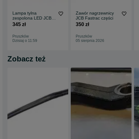
Lampa tylna
Zawór nagrzewnicy
zespolona LED JCB
JCB Fastrac części
Fastrac 280,00 netto
345 zł
350 zł
Pruszków
Pruszków
Dzisiaj o 11:59
05 sierpnia 2026
Zobacz też