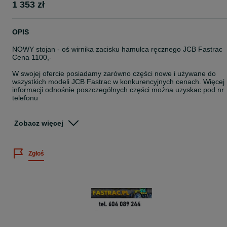
1 353 zł
OPIS
NOWY stojan - oś wirnika zacisku hamulca ręcznego JCB Fastrac
Cena 1100,-
W swojej ofercie posiadamy zarówno części nowe i używane do
wszystkich modeli JCB Fastrac w konkurencyjnych cenach. Więcej
informacji odnośnie poszczególnych części można uzyskac pod nr
telefonu
Zdobyte doświadczenie i wiedza sprawia, że Naszym klientom
zapewniamy solidną i fachową obsługę oraz możliwie szybką
Zobacz więcej
realizację zamówień.
Klienci, którzy poszukują części do swoich maszyn nie muszą znać
ich numerów katalogowych,
Zgłoś
Wystarczy podać nr. VIN danej maszyny oraz krótki opis szukanej
części.
Więcej informacji udzielamy pod nr.tel. 60*******44
ZAPRASZAMY DO WSPÓŁPRACY