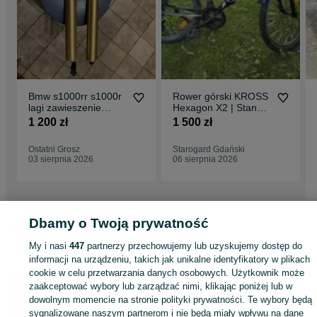
Bmw s1000rr s1000r
Rower górski KROSS
lagi zawieszenie
Hexagon X2 | Stan
golen
BDB ​Rama:
1 200 zł
1 500 zł
Aluminiowa (lekka i
wy
Ostatni Grosz
Starogard Gdański
03 sierpnia 2026
06 sierpnia 2026
Dbamy o Twoją prywatność
Strona główna
Motoryzacja
Części motocyklowe
Części motocyklowe -
My i nasi
447
partnerzy przechowujemy lub uzyskujemy dostęp do
Pomorskie
Części motocyklowe - Starogard Gdański
informacji na urządzeniu, takich jak unikalne identyfikatory w plikach
cookie w celu przetwarzania danych osobowych. Użytkownik może
KATEGORIA
zaakceptować wybory lub zarządzać nimi, klikając poniżej lub w
dowolnym momencie na stronie polityki prywatności. Te wybory będą
sygnalizowane naszym partnerom i nie będą miały wpływu na dane