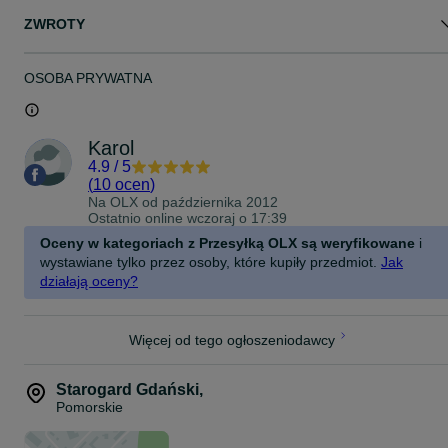
ZWROTY
OSOBA PRYWATNA
Karol
4.9
/
5
(
10 ocen
)
Na OLX od
października 2012
Ostatnio online wczoraj o 17:39
Oceny w kategoriach z Przesyłką OLX są weryfikowane
i
wystawiane tylko przez osoby, które kupiły przedmiot.
Jak
działają oceny?
Więcej od tego ogłoszeniodawcy
Starogard Gdański
,
Pomorskie