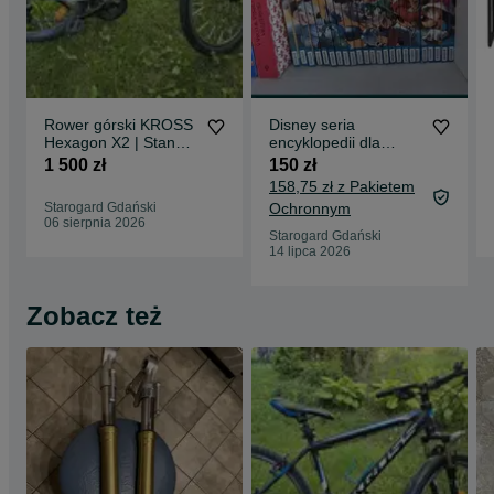
Rower górski KROSS
Disney seria
Hexagon X2 | Stan
encyklopedii dla
BDB ​Rama:
dzieci
1 500 zł
150 zł
Aluminiowa (lekka i
158,75 zł z Pakietem
wy
Starogard Gdański
Ochronnym
06 sierpnia 2026
Starogard Gdański
14 lipca 2026
Zobacz też