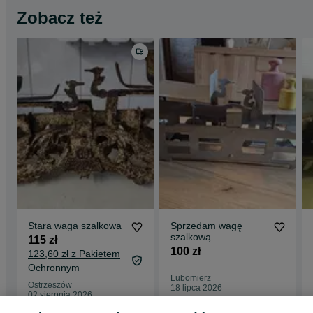
Zobacz też
Stara waga szalkowa
Sprzedam wagę
szalkową
115 zł
100 zł
123,60 zł z Pakietem
Ochronnym
Lubomierz
Ostrzeszów
18 lipca 2026
02 sierpnia 2026