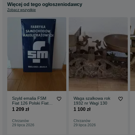
Więcej od tego ogłoszeniodawcy
Zobacz wszystkie
Szyld emalia FSM
Waga szalkowa rok
Fiat 126 Polski Fiat
1932 nr Wagi 130
Proporczyk Fiat 126
1 209 zł
1 100 zł
Chrzanów
Chrzanów
29 lipca 2026
29 lipca 2026