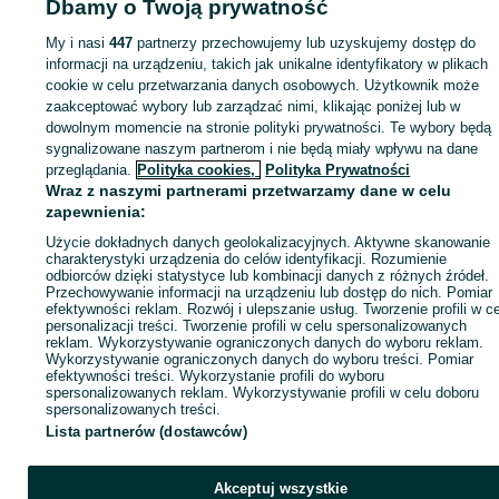
Dbamy o Twoją prywatność
My i nasi
447
partnerzy przechowujemy lub uzyskujemy dostęp do
Strona główna
Antyki i Kolekcje
Antyki
Zabytki techniki
Stare wagi
Stare
informacji na urządzeniu, takich jak unikalne identyfikatory w plikach
wagi - Małopolskie
Stare wagi - Chrzanów
cookie w celu przetwarzania danych osobowych. Użytkownik może
zaakceptować wybory lub zarządzać nimi, klikając poniżej lub w
dowolnym momencie na stronie polityki prywatności. Te wybory będą
KATEGORIA
sygnalizowane naszym partnerom i nie będą miały wpływu na dane
przeglądania.
Polityka cookies,
Polityka Prywatności
Wraz z naszymi partnerami przetwarzamy dane w celu
ID:
1076792930
Wyświetlenia: 1
zapewnienia:
Użycie dokładnych danych geolokalizacyjnych. Aktywne skanowanie
charakterystyki urządzenia do celów identyfikacji. Rozumienie
Wyślij wiadomość
odbiorców dzięki statystyce lub kombinacji danych z różnych źródeł.
Przechowywanie informacji na urządzeniu lub dostęp do nich. Pomiar
efektywności reklam. Rozwój i ulepszanie usług. Tworzenie profili w c
personalizacji treści. Tworzenie profili w celu spersonalizowanych
reklam. Wykorzystywanie ograniczonych danych do wyboru reklam.
Wykorzystywanie ograniczonych danych do wyboru treści. Pomiar
efektywności treści. Wykorzystanie profili do wyboru
spersonalizowanych reklam. Wykorzystywanie profili w celu doboru
spersonalizowanych treści.
Lista partnerów (dostawców)
Akceptuj wszystkie