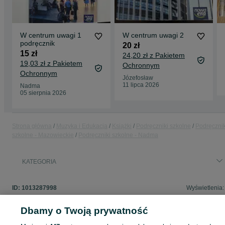
W centrum uwagi 1
W centrum uwagi 2
podręcznik
20 zł
15 zł
24,20 zł z Pakietem
19,03 zł z Pakietem
Ochronnym
Ochronnym
Józefosław
11 lipca 2026
Nadma
05 sierpnia 2026
Strona główna
Muzyka i Edukacja
Książki
Podręczniki szkolne
Podręcznik
szkolne - Mazowieckie
Podręczniki szkolne - Nadma
KATEGORIA
ID:
1013287998
Wyświetlenia:
Dbamy o Twoją prywatność