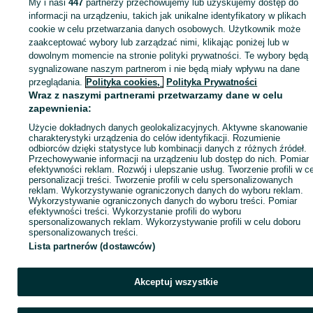
My i nasi
447
partnerzy przechowujemy lub uzyskujemy dostęp do
Zaloguj się lub załóż konto na OLX, aby skontaktować się z t
informacji na urządzeniu, takich jak unikalne identyfikatory w plikach
sprzedającym
cookie w celu przetwarzania danych osobowych. Użytkownik może
zaakceptować wybory lub zarządzać nimi, klikając poniżej lub w
dowolnym momencie na stronie polityki prywatności. Te wybory będą
sygnalizowane naszym partnerom i nie będą miały wpływu na dane
Zaloguj się / Załóż konto
przeglądania.
Polityka cookies,
Polityka Prywatności
Wraz z naszymi partnerami przetwarzamy dane w celu
Wyślij wiadomość
Kup
zapewnienia:
Użycie dokładnych danych geolokalizacyjnych. Aktywne skanowanie
charakterystyki urządzenia do celów identyfikacji. Rozumienie
odbiorców dzięki statystyce lub kombinacji danych z różnych źródeł.
Przechowywanie informacji na urządzeniu lub dostęp do nich. Pomiar
efektywności reklam. Rozwój i ulepszanie usług. Tworzenie profili w c
personalizacji treści. Tworzenie profili w celu spersonalizowanych
reklam. Wykorzystywanie ograniczonych danych do wyboru reklam.
Wykorzystywanie ograniczonych danych do wyboru treści. Pomiar
efektywności treści. Wykorzystanie profili do wyboru
spersonalizowanych reklam. Wykorzystywanie profili w celu doboru
spersonalizowanych treści.
Lista partnerów (dostawców)
Akceptuj wszystkie