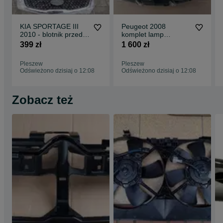
KIA SPORTAGE III
Peugeot 2008
2010 - blotnik przedni
komplet lamp
lewy + prawy nowe
przednich NOWE
399 zł
1 600 zł
idealne
Pleszew
Pleszew
Odświeżono dzisiaj o 12:08
Odświeżono dzisiaj o 12:08
Zobacz też