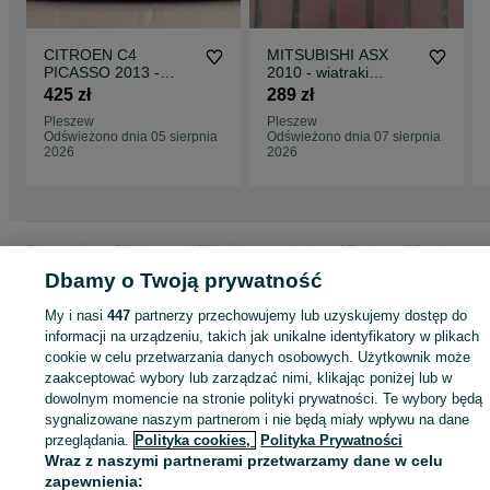
CITROEN C4
MITSUBISHI ASX
PICASSO 2013 -
2010 - wiatraki
wspornik zderzaka
wentylator
425 zł
289 zł
górne mocowanie
Pleszew
Pleszew
czasza
Odświeżono dnia 05 sierpnia
Odświeżono dnia 07 sierpnia
2026
2026
Strona główna
Motoryzacja
Części samochodowe
Osobowe
Osobowe -
Wielkopolskie
Osobowe - Pleszew
Dbamy o Twoją prywatność
My i nasi
447
partnerzy przechowujemy lub uzyskujemy dostęp do
KATEGORIA
informacji na urządzeniu, takich jak unikalne identyfikatory w plikach
cookie w celu przetwarzania danych osobowych. Użytkownik może
zaakceptować wybory lub zarządzać nimi, klikając poniżej lub w
ID:
792447620
Wyświetlenia: 17
dowolnym momencie na stronie polityki prywatności. Te wybory będą
sygnalizowane naszym partnerom i nie będą miały wpływu na dane
przeglądania.
Polityka cookies,
Polityka Prywatności
Zadzwoń / SMS
Wyślij wiadomość
Wraz z naszymi partnerami przetwarzamy dane w celu
zapewnienia: