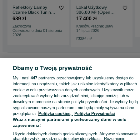
Reflektory Lampy
Lokal Użytkowy
Czarne Black Tuning
386,80 M² (Open
Vw Golf V 5 1k 2003-
Space) Żabiniec
639 zł
17 400 zł
2010 Jetta 1k6 05-
Zakroczym
Kraków, Prądnik Biały
Odświeżono dnia 01 sierpnia
14 lipca 2026
2026
386 m²
Strona główna
Motoryzacja
Części samochodowe
Osobowe
Osobowe -
Wielkopolskie
Osobowe - Pleszew
Dbamy o Twoją prywatność
My i nasi
447
partnerzy przechowujemy lub uzyskujemy dostęp do
KATEGORIA
informacji na urządzeniu, takich jak unikalne identyfikatory w plikach
cookie w celu przetwarzania danych osobowych. Użytkownik może
zaakceptować wybory lub zarządzać nimi, klikając poniżej lub w
ID:
876745542
Wyświetlenia: 16
dowolnym momencie na stronie polityki prywatności. Te wybory będą
sygnalizowane naszym partnerom i nie będą miały wpływu na dane
przeglądania.
Polityka cookies,
Polityka Prywatności
Zadzwoń / SMS
Wyślij wiadomość
Wraz z naszymi partnerami przetwarzamy dane w celu
zapewnienia:
Użycie dokładnych danych geolokalizacyjnych. Aktywne skanowanie
charakterystyki urządzenia do celów identyfikacji. Rozumienie