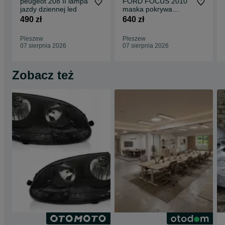
peugeot 208 II lampa
FORD FOCUS 2010
jazdy dziennej led
maska pokrywa
silnika
490 zł
640 zł
Pleszew
Pleszew
07 sierpnia 2026
07 sierpnia 2026
Zobacz też