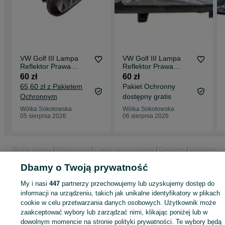
VW Golf III Lampa
VW Golf III Lampa
Reflektor Prawa
Reflektor Prawa
Przednia Prawy Przód
Przednia Prawy Przód
60 zł
60 zł
PP
PP
65,60 zł z Pakietem
Pakiet Ochronny
Ochronnym
dostępny gratis
Wólka Sokołowska
Wólka Sokołowska
05 sierpnia 2026
06 sierpnia 2026
Strona główna
Motoryzacja
Części samochodowe
Osobowe
Osobowe -
Podkarpackie
Osobowe - Wólka Sokołowska
Dbamy o Twoją prywatność
My i nasi
447
partnerzy przechowujemy lub uzyskujemy dostęp do
KATEGORIA
informacji na urządzeniu, takich jak unikalne identyfikatory w plikach
cookie w celu przetwarzania danych osobowych. Użytkownik może
ID:
1054781936
Wyświetlenia: 
zaakceptować wybory lub zarządzać nimi, klikając poniżej lub w
dowolnym momencie na stronie polityki prywatności. Te wybory będą