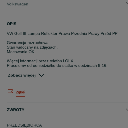
Volkswagen
OPIS
VW Golf III Lampa Reflektor Prawa Przednia Prawy Przód PP
Gwarancja rozruchowa.
Stan widoczny na zdjęciach.
Mocowania OK.
Więcej informacji przez telefon i OLX.
Pracujemy od poniedziałku do piątku w godzinach 8-16.
Nr magazynowy: 58605/KM7-33
Zobacz więcej
Posiadamy duży asortyment części z demontażu.
Zapraszamy do współpracy.
Możliwość wysyłki.
Zgłoś
kasacjahajder.pl
ZWROTY
PRZEDSIĘBIORCA