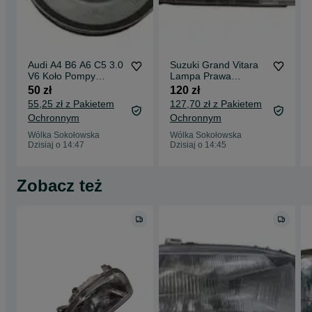
Audi A4 B6 A6 C5 3.0
Suzuki Grand Vitara
V6 Koło Pompy
Lampa Prawa
Wspomagania
Przednia Prawy Przód
50 zł
120 zł
55,25 zł z Pakietem
127,70 zł z Pakietem
Ochronnym
Ochronnym
Wólka Sokołowska
Wólka Sokołowska
Dzisiaj o 14:47
Dzisiaj o 14:45
Zobacz też