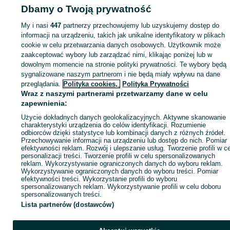
Dbamy o Twoją prywatność
My i nasi
447
partnerzy przechowujemy lub uzyskujemy dostęp do
Strona główna
Rolnictwo
Części do maszyn rolniczych
Części do maszyn
informacji na urządzeniu, takich jak unikalne identyfikatory w plikach
rolniczych - Śląskie
Części do maszyn rolniczych - Wojkowice
cookie w celu przetwarzania danych osobowych. Użytkownik może
zaakceptować wybory lub zarządzać nimi, klikając poniżej lub w
dowolnym momencie na stronie polityki prywatności. Te wybory będą
KATEGORIA
sygnalizowane naszym partnerom i nie będą miały wpływu na dane
przeglądania.
Polityka cookies,
Polityka Prywatności
Wraz z naszymi partnerami przetwarzamy dane w celu
ID:
1052082609
Wyświetlenia: 
zapewnienia:
Użycie dokładnych danych geolokalizacyjnych. Aktywne skanowanie
Zadzwoń / SMS
Wyślij wiadomość
charakterystyki urządzenia do celów identyfikacji. Rozumienie
odbiorców dzięki statystyce lub kombinacji danych z różnych źródeł.
Przechowywanie informacji na urządzeniu lub dostęp do nich. Pomiar
efektywności reklam. Rozwój i ulepszanie usług. Tworzenie profili w c
personalizacji treści. Tworzenie profili w celu spersonalizowanych
reklam. Wykorzystywanie ograniczonych danych do wyboru reklam.
Wykorzystywanie ograniczonych danych do wyboru treści. Pomiar
efektywności treści. Wykorzystanie profili do wyboru
spersonalizowanych reklam. Wykorzystywanie profili w celu doboru
spersonalizowanych treści.
Lista partnerów (dostawców)