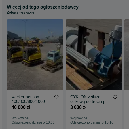
Więcej od tego ogłoszeniodawcy
Zobacz wszystkie
wacker neuson
CYKLON z śluzą
400/800/800/1000 kg
celkową do trocin pyłu
komplet 4
itp używany stan
40 000 zł
3 000 zł
zagęszczarki gruntu
dobry
Wojkowice
Wojkowice
Odświeżono dzisiaj o 10:33
Odświeżono dzisiaj o 10:16