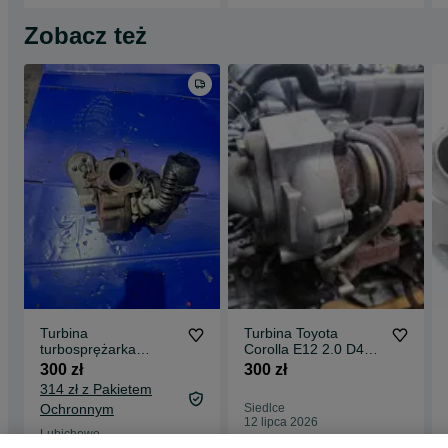
Zobacz też
Turbina
Turbina Toyota
turbosprężarka
Corolla E12 2.0 D4D
Toyota Corolla Verso
1CD 17201-27050
300 zł
300 zł
2.2 D4D
Siedlce
314 zł z Pakietem
Ochronnym
Siedlce
12 lipca 2026
Lubichowo
29 lipca 2026