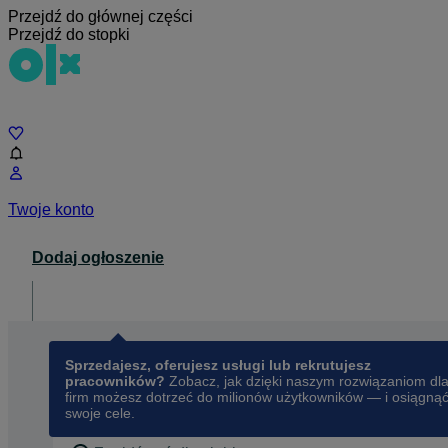
Przejdź do głównej części
Przejdź do stopki
Czat
Twoje konto
Dodaj ogłoszenie
Dla biznesu
opens in a new tab
Sprzedajesz, oferujesz usługi lub rekrutujesz
pracowników?
Zobacz, jak dzięki naszym rozwiązaniom dl
firm możesz dotrzeć do milionów użytkowników — i osiągną
swoje cele.