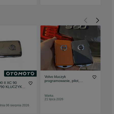
Volvo kluczyk
Vo
programowanie, pilot,
XC
 II XC 90
zgubione klucze, dojazd
XC
350
V90 KLUCZYK
A SMARTKEY
4R-
Warka
Kra
21 lipca 2026
30 
nia 06 sierpnia 2026