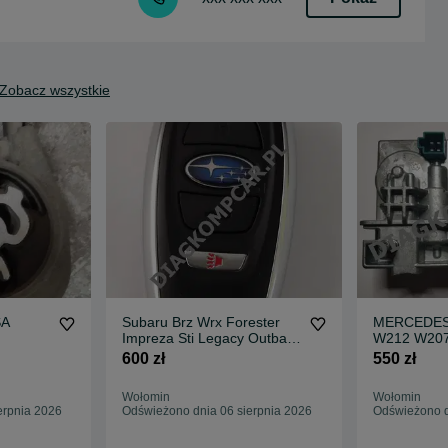
Zobacz wszystkie
SA
Subaru Brz Wrx Forester
MERCEDES
Impreza Sti Legacy Outback
W212 W207 
Kluczyk USA
Naprawa K
600 zł
550 zł
Wołomin
Wołomin
erpnia 2026
Odświeżono dnia 06 sierpnia 2026
Odświeżono d