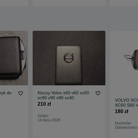
zyk do
Kluczy Volvo s60 v60 xc60
xc90 v90 s90 xc40
VOLVO XC90
210 zł
XC60 S60 
PILOT US
180 zł
KEYLESS 1
Grójec
14 lipca 2026
Duchnów
Odświeżono d