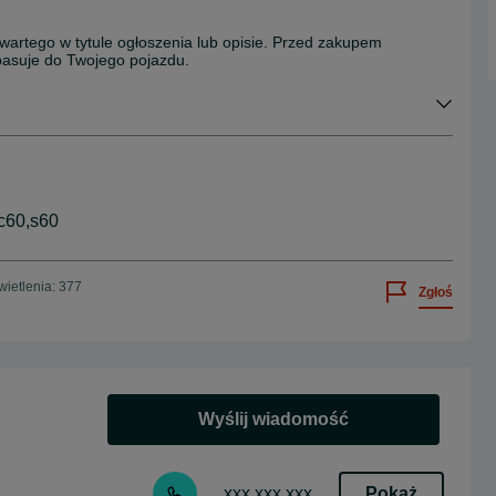
wartego w tytule ogłoszenia lub opisie. Przed zakupem
 pasuje do Twojego pojazdu.
xc60,s60
ietlenia: 377
Zgłoś
Wyślij wiadomość
Pokaż
xxx xxx xxx