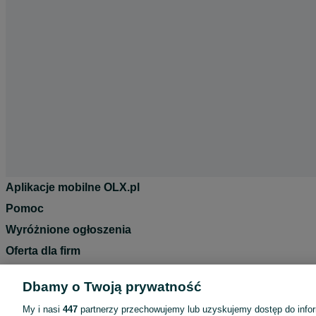
Aplikacje mobilne OLX.pl
Pomoc
Wyróżnione ogłoszenia
Oferta dla firm
Blog
Dbamy o Twoją prywatność
Regulamin
My i nasi
447
partnerzy przechowujemy lub uzyskujemy dostęp do infor
Polityka prywatności