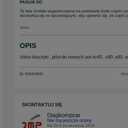
PASUJE DO
Ta lista została wygenerowana na podstawie kodu części za
skontaktuj się ze sprzedającym, aby upewnić się, że część
Volvo
OPIS
Volvo kluczyki , pilot do nowych aut xc40 , v90 ,s90, 
ID:
936203830
Wyśw
SKONTAKTUJ SIĘ
Diagkompcar
Nie ma jeszcze oceny
Na OLX od
września 2016