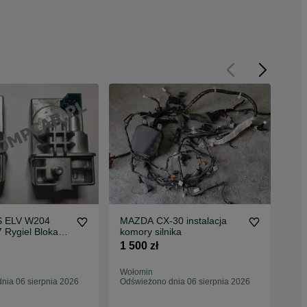
 ELV W204
MAZDA CX-30 instalacja
Klu
Rygiel Blokada
komory silnika
600
oodwanie
1 500 zł
Wołomin
Woł
nia 06 sierpnia 2026
Odświeżono dnia 06 sierpnia 2026
Odś