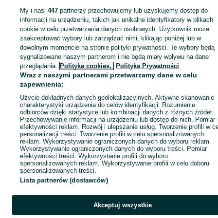
My i nasi
447
partnerzy przechowujemy lub uzyskujemy dostęp do
informacji na urządzeniu, takich jak unikalne identyfikatory w plikach
Strona główna
Rolnictwo
Opony rolnicze
Opony rolnicze - Śląskie
Opony
rolnicze - Wojkowice
cookie w celu przetwarzania danych osobowych. Użytkownik może
zaakceptować wybory lub zarządzać nimi, klikając poniżej lub w
dowolnym momencie na stronie polityki prywatności. Te wybory będą
KATEGORIA
sygnalizowane naszym partnerom i nie będą miały wpływu na dane
przeglądania.
Polityka cookies,
Polityka Prywatności
Wraz z naszymi partnerami przetwarzamy dane w celu
ID:
1057798688
Wyświetlenia: 
zapewnienia:
Użycie dokładnych danych geolokalizacyjnych. Aktywne skanowanie
charakterystyki urządzenia do celów identyfikacji. Rozumienie
Zadzwoń / SMS
Wyślij wiadomość
odbiorców dzięki statystyce lub kombinacji danych z różnych źródeł.
Przechowywanie informacji na urządzeniu lub dostęp do nich. Pomiar
efektywności reklam. Rozwój i ulepszanie usług. Tworzenie profili w c
personalizacji treści. Tworzenie profili w celu spersonalizowanych
reklam. Wykorzystywanie ograniczonych danych do wyboru reklam.
Wykorzystywanie ograniczonych danych do wyboru treści. Pomiar
efektywności treści. Wykorzystanie profili do wyboru
spersonalizowanych reklam. Wykorzystywanie profili w celu doboru
spersonalizowanych treści.
Lista partnerów (dostawców)
Akceptuj wszystkie