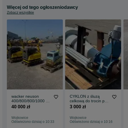
Więcej od tego ogłoszeniodawcy
Zobacz wszystkie
wacker neuson
CYKLON z śluzą
400/800/800/1000 kg
celkową do trocin pyłu
komplet 4
itp używany stan
40 000 zł
3 000 zł
zagęszczarki gruntu
dobry
Wojkowice
Wojkowice
Odświeżono dzisiaj o 10:33
Odświeżono dzisiaj o 10:16