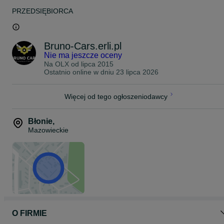
- korek wlewu paliwa
PRZEDSIĘBIORCA
- wkłady lusterek zewnętrznych
- elementy oświetlenia
- klocki i tarcze hamulcowe
- wiele innych
Bruno-Cars.erli.pl
ZAPRASZAMY DO NASZEGO SKLEPU INTERNETOWEGO, adres
Nie ma jeszcze oceny
w zakładce KONTAKT.
Na OLX od
lipca 2015
Ostatnio online w dniu 23 lipca 2026
Skontaktuj się z nami i poznaj nasza pełną propozycję produktową
w naszym sklepie internetowym.
Przygotujemy dla Ciebie spersonalizowaną ofertę.
Więcej od tego ogłoszeniodawcy
Z przyjemnością pomożemy w doborze odpowiednich podzespołó
do Twojego auta !
Błonie
,
Mazowieckie
O FIRMIE