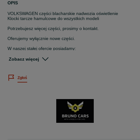
OPIS
VOLKSWAGEN części blacharskie nadwozia oświetlenie
Klocki tarcze hamulcowe do wszystkich modeli
Potrzebujesz więcej części, prosimy o kontakt.
Oferujemy wyłącznie nowe części.
W naszej stałej ofercie posiadamy:
- błotniki przód
Zobacz więcej
- fartuchy/ kielichy błotników przednich
- podłogi przód i tył
- reperaturki dolne/ górne/ poszycia błotników tylnych
Zgłoś
- nadkola/ reperaturki wewnętrzne błotników tylnych
- reperaturki/ korytka drzwi przód i tył
- pas przedni dolny
- pas tylny kompletny
- grill zderzaka przedniego: lewa i prawa strona
- podłużnice/ wzmocnienie ramy
- podłoga bagażnika
- mocowanie lewarka
- progi/ wsporniki progów
- zderzaki/ mocowania zderzaka
- maska przednia
- poszycia drzwi przód i tył
- grill