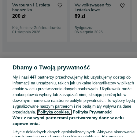
Vw touran I 1 roleta
Vw volkswagen fox
bagażnika
lusterko lewe
manualne europa kpl
200 zł
69 zł
Księżomierz Gościeradowska
Bydgoszcz
01 sierpnia 2026
06 sierpnia 2026
Strona główna
Motoryzacja
Części samochodowe
Osobowe
Osobowe -
Mazowieckie
Osobowe - Błonie
Dbamy o Twoją prywatność
My i nasi
447
partnerzy przechowujemy lub uzyskujemy dostęp do
KATEGORIA
informacji na urządzeniu, takich jak unikalne identyfikatory w plikach
cookie w celu przetwarzania danych osobowych. Użytkownik może
zaakceptować wybory lub zarządzać nimi, klikając poniżej lub w
ID:
1067076451
Wyświetlenia: 3
dowolnym momencie na stronie polityki prywatności. Te wybory będą
sygnalizowane naszym partnerom i nie będą miały wpływu na dane
przeglądania.
Polityka cookies,
Polityka Prywatności
Zadzwoń / SMS
Wyślij wiadomość
Wraz z naszymi partnerami przetwarzamy dane w celu
zapewnienia:
Użycie dokładnych danych geolokalizacyjnych. Aktywne skanowanie
charakterystyki urządzenia do celów identyfikacji. Rozumienie