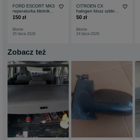
FORD ESCORT MK3
CITROEN CX
reperaturka błotnika
halogen klosz szkło
prawy tył 4D 1980-
75-89 ORYGINAŁ
150 zł
50 zł
1986 części
L+P komplet części
blacharskie nadwozia
blacharskie klocki
Błonie
Błonie
klocki tarcze
tarcze hamulcowe do
25 lipca 2026
24 lipca 2026
hamulcowe do
wszystkich modeli
wszystkich modeli
Zobacz też