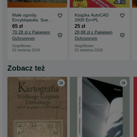
Małe ogrody.
Książka AutoCAD
Encyklopedia. Sue
2000 En+PL
Phillips
65 zł
25 zł
70,28 zł z Pakietem
28,88 zł z Pakietem
Ochronnym
Ochronnym
Gogółkowo
Gogółkowo
02 sierpnia 2026
02 sierpnia 2026
Zobacz też