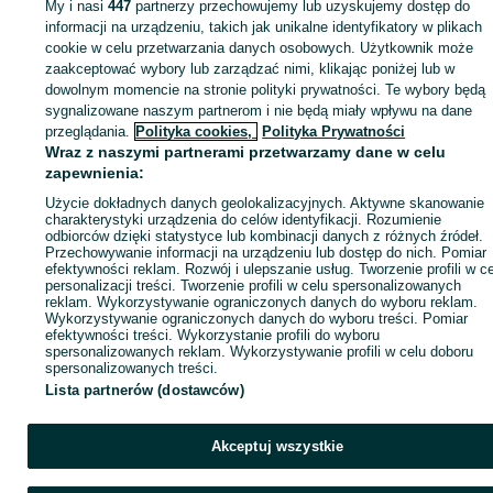
My i nasi
447
partnerzy przechowujemy lub uzyskujemy dostęp do
Zaloguj się lub załóż konto na OLX, aby skontaktować się z t
informacji na urządzeniu, takich jak unikalne identyfikatory w plikach
sprzedającym
cookie w celu przetwarzania danych osobowych. Użytkownik może
zaakceptować wybory lub zarządzać nimi, klikając poniżej lub w
dowolnym momencie na stronie polityki prywatności. Te wybory będą
sygnalizowane naszym partnerom i nie będą miały wpływu na dane
Zaloguj się / Załóż konto
przeglądania.
Polityka cookies,
Polityka Prywatności
Wraz z naszymi partnerami przetwarzamy dane w celu
Kup
zapewnienia:
Użycie dokładnych danych geolokalizacyjnych. Aktywne skanowanie
charakterystyki urządzenia do celów identyfikacji. Rozumienie
odbiorców dzięki statystyce lub kombinacji danych z różnych źródeł.
Przechowywanie informacji na urządzeniu lub dostęp do nich. Pomiar
efektywności reklam. Rozwój i ulepszanie usług. Tworzenie profili w c
personalizacji treści. Tworzenie profili w celu spersonalizowanych
reklam. Wykorzystywanie ograniczonych danych do wyboru reklam.
Wykorzystywanie ograniczonych danych do wyboru treści. Pomiar
efektywności treści. Wykorzystanie profili do wyboru
spersonalizowanych reklam. Wykorzystywanie profili w celu doboru
spersonalizowanych treści.
Lista partnerów (dostawców)
Akceptuj wszystkie