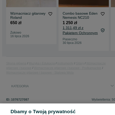
Wzmacniacz gitarowy
Combo basowe Eden
Roland
Nemesis NC210
650 zł
1 250 zł
1 311,49 zł z
Żukowo
Pakietem Ochronnym
16 lipca 2026
Piaseczno
30 lipca 2026
Strona główna
Muzyka i Edukacja
Instrumenty
Gitary
Wzmacniacze
gitarowe i basowe
Wzmacniacze gitarowe i basowe - Podkarpackie
Wzmacniacze gitarowe i basowe - Stalowa Wola
KATEGORIA
ID:
1076727087
Wyświetlenia: 5
Dbamy o Twoją prywatność