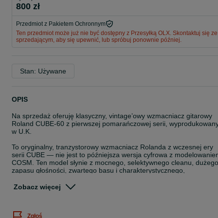
800 zł
Przedmiot z Pakietem Ochronnym
Ten przedmiot może już nie być dostępny z Przesyłką OLX. Skontaktuj się ze
sprzedającym, aby się upewnić, lub spróbuj ponownie później.
Stan: Używane
OPIS
Na sprzedaż oferuję klasyczny, vintage’owy wzmacniacz gitarowy
Roland CUBE-60 z pierwszej pomarańczowej serii, wyprodukowan
w U.K.
To oryginalny, tranzystorowy wzmacniacz Rolanda z wczesnej ery
serii CUBE — nie jest to późniejsza wersja cyfrowa z modelowani
COSM. Ten model słynie z mocnego, selektywnego cleanu, dużeg
zapasu głośności, zwartego basu i charakterystycznego,
analogowego brzmienia solid-state z przełomu lat 70. i 80.
Zobacz więcej
Wzmacniacz jest zachowany w oryginalnym stanie i jak na swoje
lata znajduje się w dobrym stanie technicznym. To świetna
propozycja zarówno dla gitarzysty szukającego praktycznego,
Zgłoś
klasycznego combo, jak i dla kolekcjonera starszych wzmacniaczy