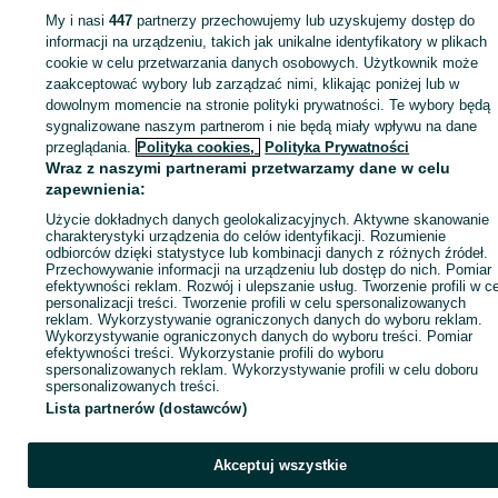
My i nasi
447
partnerzy przechowujemy lub uzyskujemy dostęp do
Zaloguj się lub załóż konto na OLX, aby skontaktować się z t
informacji na urządzeniu, takich jak unikalne identyfikatory w plikach
sprzedającym
cookie w celu przetwarzania danych osobowych. Użytkownik może
zaakceptować wybory lub zarządzać nimi, klikając poniżej lub w
dowolnym momencie na stronie polityki prywatności. Te wybory będą
sygnalizowane naszym partnerom i nie będą miały wpływu na dane
Zaloguj się / Załóż konto
przeglądania.
Polityka cookies,
Polityka Prywatności
Wraz z naszymi partnerami przetwarzamy dane w celu
Zadzwoń / SMS
Wyślij wiadomość
zapewnienia:
Użycie dokładnych danych geolokalizacyjnych. Aktywne skanowanie
charakterystyki urządzenia do celów identyfikacji. Rozumienie
odbiorców dzięki statystyce lub kombinacji danych z różnych źródeł.
Przechowywanie informacji na urządzeniu lub dostęp do nich. Pomiar
efektywności reklam. Rozwój i ulepszanie usług. Tworzenie profili w c
personalizacji treści. Tworzenie profili w celu spersonalizowanych
reklam. Wykorzystywanie ograniczonych danych do wyboru reklam.
Wykorzystywanie ograniczonych danych do wyboru treści. Pomiar
efektywności treści. Wykorzystanie profili do wyboru
spersonalizowanych reklam. Wykorzystywanie profili w celu doboru
spersonalizowanych treści.
Lista partnerów (dostawców)
Akceptuj wszystkie