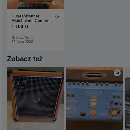
vintage.
Huges&Kettner
Switchblade Combo
50
1 100 zł
Stalowa Wola
19 lipca 2026
Zobacz też